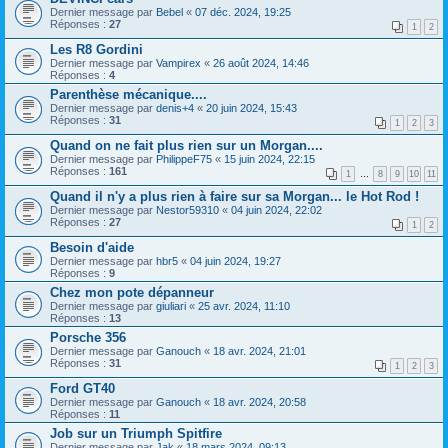
Dernier message par
Bebel
«
07 déc. 2024, 19:25
Réponses :
27
1
2
Les R8 Gordini
Dernier message par
Vampirex
«
26 août 2024, 14:46
Réponses :
4
Parenthèse mécanique....
Dernier message par
denis+4
«
20 juin 2024, 15:43
Réponses :
31
1
2
3
Quand on ne fait plus rien sur un Morgan....
Dernier message par
PhilippeF75
«
15 juin 2024, 22:15
Réponses :
161
1
…
8
9
10
11
Quand il n'y a plus rien à faire sur sa Morgan... le Hot Rod !
Dernier message par
Nestor59310
«
04 juin 2024, 22:02
Réponses :
27
1
2
Besoin d'aide
Dernier message par
hbr5
«
04 juin 2024, 19:27
Réponses :
9
Chez mon pote dépanneur
Dernier message par
giuliari
«
25 avr. 2024, 11:10
Réponses :
13
Porsche 356
Dernier message par
Ganouch
«
18 avr. 2024, 21:01
Réponses :
31
1
2
3
Ford GT40
Dernier message par
Ganouch
«
18 avr. 2024, 20:58
Réponses :
11
Job sur un Triumph Spitfire
Dernier message par
Jak
«
18 mars 2024, 09:13