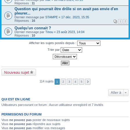
Réponses :
11
Question qui pourrait être drôle si on avait pas envie d'en
pleurer...
Dernier message par
STAMPE
«
17 déc. 2023, 15:35
Réponses :
16
1
2
Quelqu'un connait ?
Dernier message par
Tinou
«
23 août 2023, 14:04
Réponses :
10
Afficher les sujets postés depuis :
Trier par
Nouveau sujet
114 sujets
1
2
3
4
5
Aller à
QUI EST EN LIGNE
Utilisateurs parcourant ce forum : Aucun utilisateur enregistré et 7 invités
PERMISSIONS DU FORUM
Vous
ne pouvez pas
poster de nouveaux sujets
Vous
ne pouvez pas
répondre aux sujets
Vous
ne pouvez pas
modifier vos messages