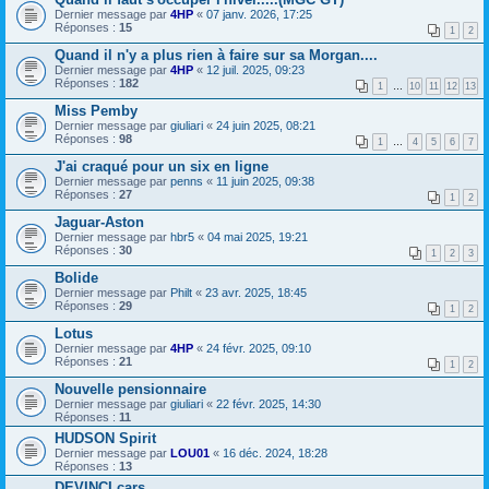
Dernier message par
4HP
«
07 janv. 2026, 17:25
Réponses :
15
1
2
Quand il n'y a plus rien à faire sur sa Morgan....
Dernier message par
4HP
«
12 juil. 2025, 09:23
Réponses :
182
1
…
10
11
12
13
Miss Pemby
Dernier message par
giuliari
«
24 juin 2025, 08:21
Réponses :
98
1
…
4
5
6
7
J'ai craqué pour un six en ligne
Dernier message par
penns
«
11 juin 2025, 09:38
Réponses :
27
1
2
Jaguar-Aston
Dernier message par
hbr5
«
04 mai 2025, 19:21
Réponses :
30
1
2
3
Bolide
Dernier message par
Philt
«
23 avr. 2025, 18:45
Réponses :
29
1
2
Lotus
Dernier message par
4HP
«
24 févr. 2025, 09:10
Réponses :
21
1
2
Nouvelle pensionnaire
Dernier message par
giuliari
«
22 févr. 2025, 14:30
Réponses :
11
HUDSON Spirit
Dernier message par
LOU01
«
16 déc. 2024, 18:28
Réponses :
13
DEVINCI cars