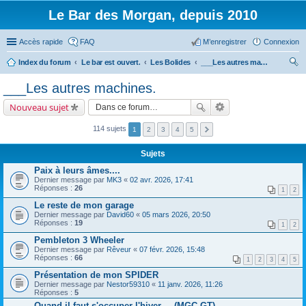
Le Bar des Morgan, depuis 2010
Accès rapide
FAQ
M’enregistrer
Connexion
Index du forum
Le bar est ouvert.
Les Bolides
___Les autres machines.
ec
___Les autres machines.
her
Nouveau sujet
ch
er
114 sujets
1
2
3
4
5
Sujets
Paix à leurs âmes....
Dernier message par
MK3
«
02 avr. 2026, 17:41
Réponses :
26
1
2
Le reste de mon garage
Dernier message par
David60
«
05 mars 2026, 20:50
Réponses :
19
1
2
Pembleton 3 Wheeler
Dernier message par
Rêveur
«
07 févr. 2026, 15:48
Réponses :
66
1
2
3
4
5
Présentation de mon SPIDER
Dernier message par
Nestor59310
«
11 janv. 2026, 11:26
Réponses :
5
Quand il faut s'occuper l'hiver.....(MGC GT)