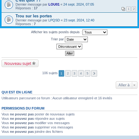
C'est quoi ??
Dernier message par
LOU01
«
24 sept. 2024, 07:05
Réponses :
17
1
2
Trou sur les portes
Dernier message par
LPQSD
«
23 sept. 2024, 12:40
Réponses :
7
Afficher les sujets postés depuis :
Trier par
Nouveau sujet
106 sujets
1
2
3
4
5
Aller à
QUI EST EN LIGNE
Utilisateurs parcourant ce forum : Aucun utilisateur enregistré et 16 invités
PERMISSIONS DU FORUM
Vous
ne pouvez pas
poster de nouveaux sujets
Vous
ne pouvez pas
répondre aux sujets
Vous
ne pouvez pas
modifier vos messages
Vous
ne pouvez pas
supprimer vos messages
Vous
ne pouvez pas
joindre des fichiers