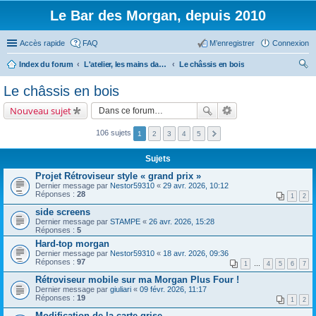
Le Bar des Morgan, depuis 2010
Accès rapide
FAQ
M’enregistrer
Connexion
Index du forum
L'atelier, les mains dans le cambouis.
Le châssis en bois
ec
Le châssis en bois
her
Nouveau sujet
ch
er
106 sujets
1
2
3
4
5
Sujets
Projet Rétroviseur style « grand prix »
Dernier message par
Nestor59310
«
29 avr. 2026, 10:12
Réponses :
28
1
2
side screens
Dernier message par
STAMPE
«
26 avr. 2026, 15:28
Réponses :
5
Hard-top morgan
Dernier message par
Nestor59310
«
18 avr. 2026, 09:36
Réponses :
97
1
…
4
5
6
7
Rétroviseur mobile sur ma Morgan Plus Four !
Dernier message par
giuliari
«
09 févr. 2026, 11:17
Réponses :
19
1
2
Modification de la carte grise