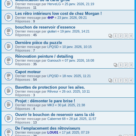
Dernier message par
HerveLG
«
25 janv. 2026, 21:19
Réponses :
11
Les rétro intérieurs low cost de chez Morgan !
Dernier message par
4HP
«
23 janv. 2026, 09:21
Réponses :
9
bouchon de reservoir d'essence
Dernier message par
giuliari
«
19 janv. 2026, 14:21
Réponses :
45
1
2
3
4
Dernière pièce du puzzle
Dernier message par
LPQSD
«
10 janv. 2026, 10:15
Réponses :
7
Rénovation peinture / detailing
Dernier message par
Ganouch
«
07 janv. 2026, 16:08
Réponses :
35
1
2
3
Capot moteur
Dernier message par
LPQSD
«
18 nov. 2025, 11:21
Réponses :
54
1
2
3
4
Bavettes de protection pour les ailes.
Dernier message par
Rêveur
«
26 oct. 2025, 10:11
Réponses :
3
Projet : démonter le pare brise !
Dernier message par
MK3
«
30 juil. 2025, 21:38
Réponses :
4
Ouvrir le bouchon de reservoir sans la clé
Dernier message par
Cabernet 68
«
28 juil. 2025, 11:57
Réponses :
13
De l'emplacement des rétroviseurs
Dernier message par
LOU01
«
17 juil. 2025, 07:19