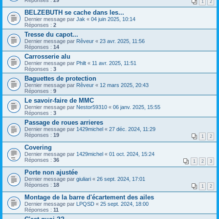
Réponses :
29
1
2
BELZEBUTH se cache dans les...
Dernier message par
Jak
«
04 juin 2025, 10:14
Réponses :
2
Tresse du capot...
Dernier message par
Rêveur
«
23 avr. 2025, 11:56
Réponses :
14
Carrosserie alu
Dernier message par
Philt
«
11 avr. 2025, 11:51
Réponses :
3
Baguettes de protection
Dernier message par
Rêveur
«
12 mars 2025, 20:43
Réponses :
9
Le savoir-faire de MMC
Dernier message par
Nestor59310
«
06 janv. 2025, 15:55
Réponses :
3
Passage de roues arrieres
Dernier message par
1429michel
«
27 déc. 2024, 11:29
Réponses :
19
1
2
Covering
Dernier message par
1429michel
«
01 oct. 2024, 15:24
Réponses :
36
1
2
3
Porte non ajustée
Dernier message par
giuliari
«
26 sept. 2024, 17:01
Réponses :
18
1
2
Montage de la barre d'écartement des ailes
Dernier message par
LPQSD
«
25 sept. 2024, 18:00
Réponses :
11