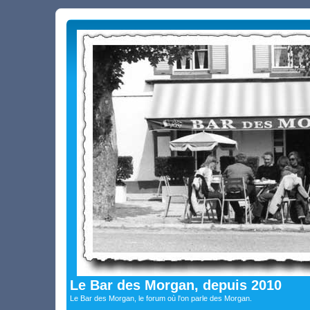
Le Bar des Morgan, depuis 2010
Le Bar des Morgan, le forum où l'on parle des Morgan.