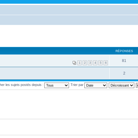
RÉPONSES
81
1
2
3
4
5
6
2
cher les sujets postés depuis :
Trier par