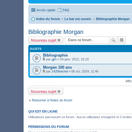
Accès rapide
FAQ
Index du forum
Le bar est ouvert.
Bibliographie Morgan
Bibliographie Morgan
Nouveau sujet
SUJETS
Bibliographie
par
gjm
» 04 janv. 2012, 15:19
F
i
Morgan 100 ans
c
par
1429michel
» 06 oct. 2024, 11:46
h
F
i
i
e
Affi
c
r
h
(
i
Nouveau sujet
s
e
)
r
j
(
Retourner à l’index du forum
o
s
i
)
n
j
QUI EST EN LIGNE
t
o
(
i
Utilisateurs parcourant ce forum : Aucun utilisateur enregistré et 2 invités
s
n
)
t
PERMISSIONS DU FORUM
(
s