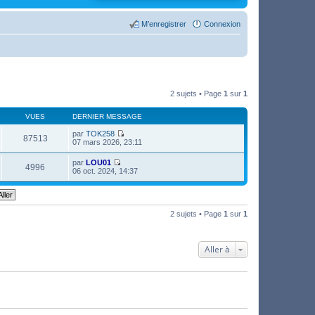
M’enregistrer
Connexion
2 sujets • Page
1
sur
1
VUES
DERNIER MESSAGE
par
TOK258
87513
V
07 mars 2026, 23:11
o
i
par
LOU01
r
4996
V
06 oct. 2024, 14:37
l
o
e
i
d
r
e
l
r
e
2 sujets • Page
1
sur
1
n
d
i
e
e
r
r
n
Aller à
m
i
e
e
s
r
s
m
a
e
g
s
e
s
a