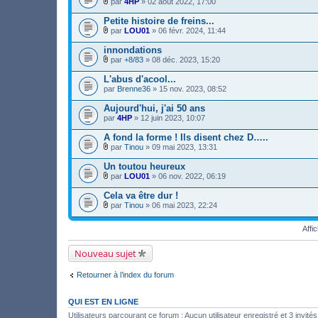
par
4HP
» 02 août 2022, 17:00
h
j
)
F
i
o
i
Petite histoire de freins...
e
i
c
r
par
LOU01
» 06 févr. 2024, 11:44
n
h
F
(
t
i
i
s
innondations
(
e
c
)
s
r
par
+8/83
» 08 déc. 2023, 15:20
h
j
)
F
(
i
o
i
s
L'abus d'acool...
e
i
c
)
par
r
Brenne36
» 15 nov. 2023, 08:52
n
h
j
(
t
i
o
s
Aujourd'hui, j'ai 50 ans
(
e
i
)
s
par
r
4HP
» 12 juin 2023, 10:07
n
j
)
(
t
o
s
A fond la forme ! Ils disent chez D…..
(
i
)
s
par
Tinou
» 09 mai 2023, 13:31
n
j
)
F
t
o
i
Un toutou heureux
(
i
c
s
par
LOU01
» 06 nov. 2022, 06:19
n
h
)
F
t
i
i
Cela va être dur !
(
e
c
s
r
par
Tinou
» 06 mai 2023, 22:24
h
)
F
(
i
i
s
e
Affi
c
)
r
h
j
(
i
o
Nouveau sujet
s
e
i
)
r
n
j
(
t
Retourner à l’index du forum
o
s
(
i
)
s
n
j
)
QUI EST EN LIGNE
t
o
(
i
Utilisateurs parcourant ce forum : Aucun utilisateur enregistré et 3 invités