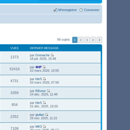
M’enregistrer
Connexion
96 sujets
1
2
3
4
VUES
DERNIER MESSAGE
par
Grenache
1373
V
18 juil. 2026, 15:48
o
i
par
4HP
r
52416
V
22 mars 2026, 10:55
l
o
e
i
par
hbr5
d
r
4731
V
03 mars 2026, 07:56
e
l
o
r
e
i
n
par
Rêveur
d
r
3359
i
V
24 déc. 2025, 11:48
e
l
e
o
r
e
r
i
n
par
hbr5
d
m
r
854
i
V
21 déc. 2025, 19:20
e
e
l
e
o
r
s
e
r
i
n
s
par
giuliari
d
m
r
2352
i
a
V
29 nov. 2025, 11:22
e
e
l
e
g
o
r
s
e
r
e
i
n
s
par
MK3
d
m
r
7109
i
a
V
20 sept. 2025, 05:17
e