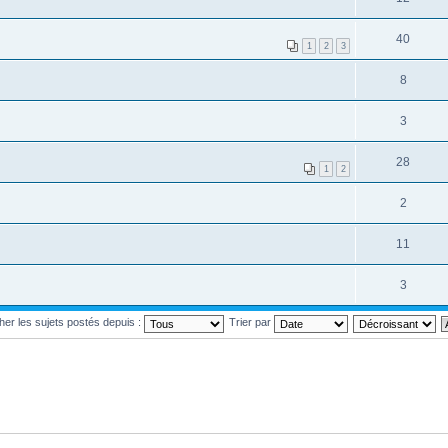
40
1
2
3
8
3
28
1
2
2
11
3
cher les sujets postés depuis :
Trier par