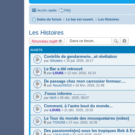
Accès rapide
FAQ
Index du forum
Le bar est ouvert.
Les Histoires
Les Histoires
Nouveau sujet
SUJETS
Contrôle de gendarmerie...et révélation
par
StAulaire
» 10 juil. 2026, 18:17
Le Bar a été retrouvé
par
LOU01
» 12 nov. 2016, 16:14
F
i
De passage chez mon carrossier formeur….
c
par
Nestor59310
» 16 févr. 2026, 21:48
h
F
i
i
J'vous informe ...........
e
c
par
r
hbr5
» 05 déc. 2025, 08:07
h
(
i
s
Comment, à l'autre bout du monde...
e
)
par
r
LOU01
» 21 déc. 2025, 16:55
j
(
o
s
Le Tour du monde des mousquetaires (video)
i
)
par
TOK258
» 27 nov. 2025, 10:35
n
j
F
t
o
i
Des passionnés(es) sous les tropiques Bob & Evy 
(
i
c
s
par
JJKALIF69
» 01 août 2025, 16:57