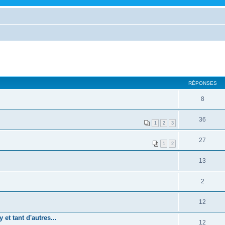
RÉPONSES
8
36
1
2
3
27
1
2
13
2
12
et tant d'autres...
12