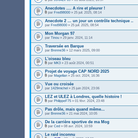
n
h
)
F
t
i
i
Anecdotes …. A rire et pleurer !
(
e
c
s
r
par
Fred98000
» 25 juil. 2025, 08:14
h
)
F
(
i
i
s
Anecdote 2 … un jour un contrôle technique ..
e
c
)
par
r
Fred98000
» 25 juil. 2025, 08:54
h
j
(
i
o
s
Mon Morgan 97
e
i
)
par
r
Tinou
» 29 janv. 2024, 11:14
n
j
(
t
o
s
Traversée en Barque
(
i
)
s
par
Brenne36
» 12 mars 2025, 09:00
n
j
)
t
o
L'oiseau bleu
(
i
s
par
MK3
» 23 août 2024, 00:51
n
)
F
t
i
Projet de voyage CAP NORD 2025
(
c
s
par
Magellan
» 25 oct. 2024, 16:36
h
)
F
i
i
Vue ou croisée
e
c
par
r
1429michel
» 25 juin 2024, 23:06
h
(
i
s
LEZ et ULEZ à Londres, quelle histoire !
e
)
r
par
PhilippeF75
» 01 févr. 2024, 23:48
j
F
(
o
i
s
Pas drôle, mais quand même...
i
c
)
par
Brenne36
» 21 mai 2024, 10:05
n
h
j
t
i
o
De la carrière sportive de ma Mog
(
e
i
s
r
par
Ced
» 08 avr. 2024, 10:59
n
)
F
(
t
i
s
Le raid inconnu
(
c
)
s