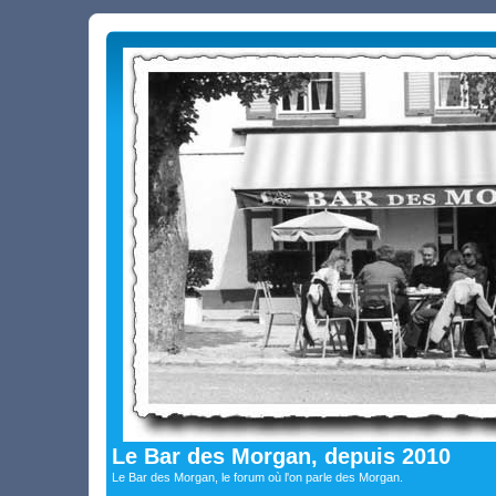
Le Bar des Morgan, depuis 2010
Le Bar des Morgan, le forum où l'on parle des Morgan.