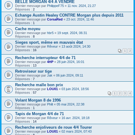
BELLE MORGAN 4/4 A VENDRE
Dernier message par
PhilippeF75
«
11 nov. 2024, 21:27
Réponses :
2
Echange Austin Healey CONTRE Morgan plus depuis 2011
Dernier message par
CorsaRed
«
23 oct. 2024, 11:46
Réponses :
1
Cache moyeu
Dernier message par
hbr5
«
19 sept. 2024, 06:31
Réponses :
8
Sieges sport, même en mauvais état
Dernier message par
Rêveur
«
13 août 2024, 14:30
Réponses :
16
1
2
Recherche interrupteur 4/4 de 71
Dernier message par
4HP
«
28 juin 2024, 16:01
Réponses :
13
Retroviseur sur tige
Dernier message par
Jak
«
06 juin 2024, 09:11
Réponses :
7
Recherche malle bon prix
Dernier message par
LOU01
«
03 juin 2024, 18:56
Réponses :
57
1
2
3
4
Volant Morgan 8 de 1996
Dernier message par
Philt
«
05 mai 2024, 22:38
Réponses :
1
Tapis de Morgan 4/4 de 71
Dernier message par
Rêveur
«
16 avr. 2024, 18:18
Réponses :
14
Recherche enjoliveurs de roue 4/4 Tourer
Dernier message par
LOU01
«
02 mars 2024, 07:43