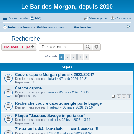
Le Bar des Morgan, depuis 2010
Accès rapide
FAQ
M’enregistrer
Connexion
Index du forum
Petites annonces
___Recherche
ec
___Recherche
her
Nouveau sujet
ch
er
94 sujets
1
2
3
4
Sujets
Couvre capote Morgan plus six 2023/2024?
Dernier message par
giuliari
«
07 août 2026, 19:31
Réponses :
6
Couvre capote
Dernier message par
giuliari
«
05 mars 2026, 19:12
Réponses :
40
1
2
3
Recherche couvre capote, sangle porte bagage
Dernier message par
Thiebaut
«
05 mars 2026, 19:10
Plaque "Jacques Savoye importateur"
Dernier message par
denis+4
«
22 févr. 2026, 13:14
Réponses :
7
Z'avez vu la 4/4 Hornsleth ......est à vendre !!!
Dernier message par
TOK258
«
24 janv. 2026, 00:37