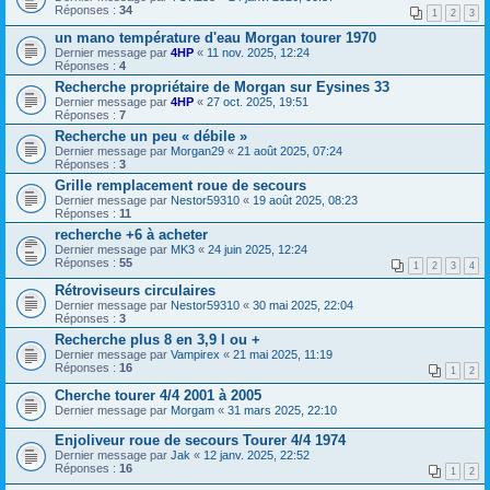
Réponses :
34
1
2
3
un mano température d'eau Morgan tourer 1970
Dernier message par
4HP
«
11 nov. 2025, 12:24
Réponses :
4
Recherche propriétaire de Morgan sur Eysines 33
Dernier message par
4HP
«
27 oct. 2025, 19:51
Réponses :
7
Recherche un peu « débile »
Dernier message par
Morgan29
«
21 août 2025, 07:24
Réponses :
3
Grille remplacement roue de secours
Dernier message par
Nestor59310
«
19 août 2025, 08:23
Réponses :
11
recherche +6 à acheter
Dernier message par
MK3
«
24 juin 2025, 12:24
Réponses :
55
1
2
3
4
Rétroviseurs circulaires
Dernier message par
Nestor59310
«
30 mai 2025, 22:04
Réponses :
3
Recherche plus 8 en 3,9 l ou +
Dernier message par
Vampirex
«
21 mai 2025, 11:19
Réponses :
16
1
2
Cherche tourer 4/4 2001 à 2005
Dernier message par
Morgam
«
31 mars 2025, 22:10
Enjoliveur roue de secours Tourer 4/4 1974
Dernier message par
Jak
«
12 janv. 2025, 22:52
Réponses :
16
1
2