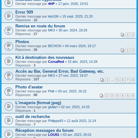
Dernier message par
4HP
«
17 janv. 2026, 19:51
Error 509
Dernier message par
lolo106
«
15 sept. 2025, 21:20
Réponses :
10
Remise en route du forum
Dernier message par
MK3
«
30 avr. 2024, 18:29
Réponses :
27
1
2
Photos
Dernier message par
BICHON
«
04 mars 2024, 19:17
Réponses :
26
1
2
Kit à destination des nouveaux
Dernier message par
CorsaRed
«
15 déc. 2023, 14:28
Réponses :
3
Accès au Bar, General Error, Bad Gateway, etc.
Dernier message par
MK3
«
27 nov. 2023, 19:57
Réponses :
107
1
…
5
6
7
8
Photo d'avatar
Dernier message par
Philt
«
03 oct. 2023, 16:22
Réponses :
88
1
2
3
4
5
6
L'imagerie (format jpeg)
Dernier message par
giuliari
«
02 oct. 2023, 14:25
Réponses :
1
outil de recherche
Dernier message par
Philippe83
«
12 août 2023, 11:24
Réponses :
7
Réception messages du forum
Dernier message par
LOU01
«
03 avr. 2023, 20:01