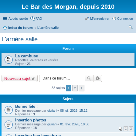
Le Bar des Morgan, depuis 2010
Accès rapide
FAQ
M’enregistrer
Connexion
Index du forum
L'arrière salle
ec
L'arrière salle
her
Forum
ch
La cambuse
er
Recettes, diverses et variées...
Sujets :
21
Nouveau sujet
38 sujets
1
2
Sujets
Bonne fête !
Dernier message par
giuliari
«
08 juil. 2026, 15:12
Réponses :
3
Insertion photos
Dernier message par
giuliari
«
01 févr. 2026, 10:58
Réponses :
18
1
2
Insertion lien hypertexte