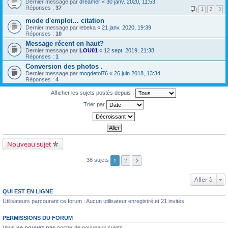
Dernier message par
dreamer
«
30 janv. 2020, 11:53
Réponses :
37
1
2
3
mode d'emploi... citation
Dernier message par
lebeka
«
21 janv. 2020, 19:39
Réponses :
10
Message récent en haut?
Dernier message par
LOU01
«
12 sept. 2019, 21:38
Réponses :
1
Conversion des photos .
Dernier message par
mogdetoi76
«
26 juin 2018, 13:34
Réponses :
4
Afficher les sujets postés depuis :
Trier par
Nouveau sujet
38 sujets
1
2
Aller à
QUI EST EN LIGNE
Utilisateurs parcourant ce forum : Aucun utilisateur enregistré et 21 invités
PERMISSIONS DU FORUM
Vous
ne pouvez pas
poster de nouveaux sujets