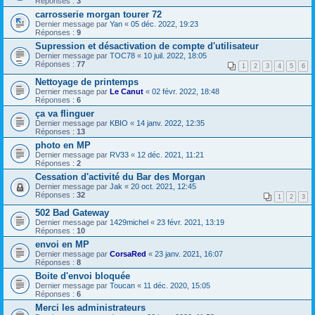
Réponses :
3
carrosserie morgan tourer 72
Dernier message par
Yan
«
05 déc. 2022, 19:23
Réponses :
9
Supression et désactivation de compte d'utilisateur
Dernier message par
TOC78
«
10 juil. 2022, 18:05
Réponses :
77
1
2
3
4
5
6
Nettoyage de printemps
Dernier message par
Le Canut
«
02 févr. 2022, 18:48
Réponses :
6
ça va flinguer
Dernier message par
KBIO
«
14 janv. 2022, 12:35
Réponses :
13
photo en MP
Dernier message par
RV33
«
12 déc. 2021, 11:21
Réponses :
2
Cessation d'activité du Bar des Morgan
Dernier message par
Jak
«
20 oct. 2021, 12:45
Réponses :
32
1
2
3
502 Bad Gateway
Dernier message par
1429michel
«
23 févr. 2021, 13:19
Réponses :
10
envoi en MP
Dernier message par
CorsaRed
«
23 janv. 2021, 16:07
Réponses :
8
Boite d'envoi bloquée
Dernier message par
Toucan
«
11 déc. 2020, 15:05
Réponses :
6
Merci les administrateurs