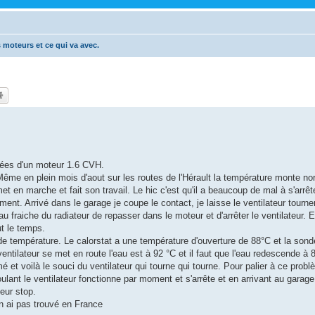
 moteurs et ce qui va avec.
ées d'un moteur 1.6 CVH.
Même en plein mois d'aout sur les routes de l'Hérault la température monte n
et en marche et fait son travail. Le hic c'est qu'il a beaucoup de mal à s'arrête
ement. Arrivé dans le garage je coupe le contact, je laisse le ventilateur tourn
u fraiche du radiateur de repasser dans le moteur et d'arrêter le ventilateur. E
ut le temps.
de température. Le calorstat a une température d'ouverture de 88°C et la son
tilateur se met en route l'eau est à 92 °C et il faut que l'eau redescende à 
rmé et voilà le souci du ventilateur qui tourne qui tourne. Pour palier à ce problè
oulant le ventilateur fonctionne par moment et s'arrête et en arrivant au garage 
teur stop.
en ai pas trouvé en France