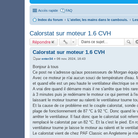
Accès rapide
FAQ
Index du forum
L'atelier, les mains dans le cambouis.
Les
Calorstat sur moteur 1.6 CVH
Répondre
Calorstat sur moteur 1.6 CVH
par
enter34
»
06 nov. 2024, 16:43
M
e
Bonjour à tous
s
Ce post ne s'adresse qu'aux possesseurs de Morgan équip
s
a
Avec ce moteur je n'ai aucun souci de température d'eau. 
g
et quand elle est un peu haute le ventilateur électrique se m
e
A vrai dire quand il démarre mais il ne s'arrête que très rar
à 3 minutes puis je redémarre le moteur ce qui permet à l'ea
laissant le moteur tourner au ralenti le ventilateur tourne to
Et la cause de ce problème est le couple calorstat, sonde 
plage de fonctionnement de 87 °C à 92 °C. Donc quand le ven
arrêter le ventilateur. Il faut donc que le calorstat soit refe
remplacé le calorstat par un 82 °C. Et la c'est le pied. En r
ventilateur tourne je laisse le moteur au ralenti et le ventila
Le calorstat vient de chez PAF Classic en Angleterre je n'