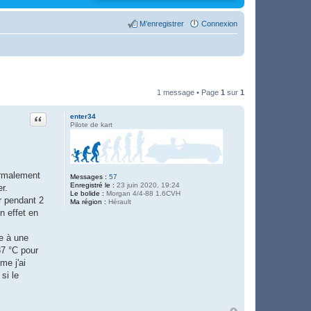
M’enregistrer
Connexion
1 message • Page
1
sur
1
Citation
enter34
Pilote de kart
ormalement
Messages :
57
Enregistré le :
23 juin 2020, 19:24
r.
Le bolide :
Morgan 4/4-88 1.6CVH
er pendant 2
Ma région :
Hérault
n effet en
de à une
87 °C pour
me j'ai
si le