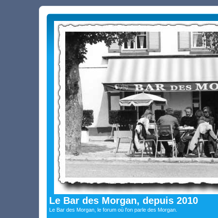
Le Bar des Morgan, depuis 2010
Le Bar des Morgan, le forum où l'on parle des Morgan.