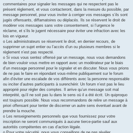
commentaires pour signaler les messages qui ne respectent pas le
présent règlement, et vous contacteront, dans la mesure du possible, par
message personnel, pour vous inviter à corriger vos messages s’ils sont
jugés offensants, diffamatoires ou déplacés. Ils se réservent le droit de
modérer vos messages sans votre consentement, si l’urgence le
réclame, et s’ils le jugent nécessaire pour éviter une infraction avec les
lois en vigueur.
o Les administrateurs se réservent le droit, en dernier recours, de
supprimer un sujet entier ou l’accès d’un ou plusieurs membres si le
règlement n’est pas respecté.
o Si vous vous sentez offensé par un message, nous vous demandons
de bien vouloir vous mettre en rapport avec un modérateur par le biais
d’un message personnel pour le signaler et en discuter. Nous vous prions
de ne pas le faire en répondant vous-même publiquement sur le forum
afin d’éviter une escalade de vos différents avec la personne responsable
ou inciter d’autres participants à surenchérir. Un forum n’est pas le lieu
approprié pour régler des comptes. Il arrive qu’un message soit mal
interprété, qu’il ne soit pas lu dans le sens où il a été écrit. Un quiproquo
est toujours possible. Nous vous recommandons de relire un message à
priori offensant pour tenter de discerner un autre sens éventuel avant de
prendre la mouche.
o Les renseignements personnels que vous fournissez pour votre
inscription ne seront communiqués à aucune tierce-partie sauf aux
autorités compétentes en cas d’action légale.
o Pour votre sécurité, nous vous conseillons de ne pas révéler