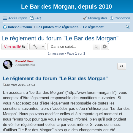
Le Bar des Morgan, depuis 2010
Accès rapide
FAQ
M’enregistrer
Connexion
Index du forum
Les pilotes et le réglement.
Le réglement
ec
Le réglement du forum "Le Bar des Morgan"
her
Verrouillé
ch
1 message • Page
1
sur
1
er
RaoulVolfoni
Citation
Administrateur
Le réglement du forum "Le Bar des Morgan"
30 mars 2010, 15:03
M
e
En accédant à “Le Bar des Morgan” (“http://www.forum-morgan.fr”), vous
s
acceptez d’être légalement responsable des conditions suivantes. Si
s
a
vous n’acceptez pas d’être légalement responsable de toutes les
g
conditions suivantes, alors n’accédez pas et/ou n’utilisez pas “Le Bar des
e
Morgan”. Nous pouvons modifier celles-ci à n’importe quel moment et
nous ferons tout pour que vous en soyez informé, bien qu’il soit prudent
de vérifier régulièrement celles-ci par vous-même. Si vous continuez
d’utiliser “Le Bar des Morgan” alors que des changements ont été