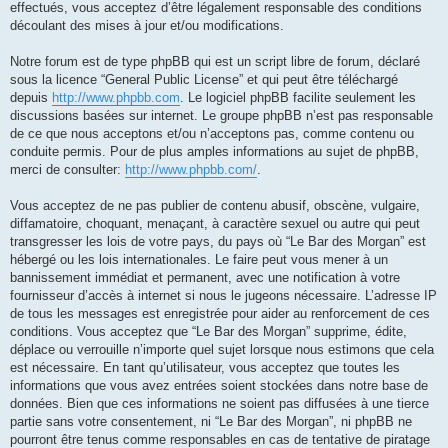
effectués, vous acceptez d’être légalement responsable des conditions
découlant des mises à jour et/ou modifications.
Notre forum est de type phpBB qui est un script libre de forum, déclaré
sous la licence “General Public License” et qui peut être téléchargé
depuis
http://www.phpbb.com
. Le logiciel phpBB facilite seulement les
discussions basées sur internet. Le groupe phpBB n’est pas responsable
de ce que nous acceptons et/ou n’acceptons pas, comme contenu ou
conduite permis. Pour de plus amples informations au sujet de phpBB,
merci de consulter:
http://www.phpbb.com/
.
Vous acceptez de ne pas publier de contenu abusif, obscène, vulgaire,
diffamatoire, choquant, menaçant, à caractère sexuel ou autre qui peut
transgresser les lois de votre pays, du pays où “Le Bar des Morgan” est
hébergé ou les lois internationales. Le faire peut vous mener à un
bannissement immédiat et permanent, avec une notification à votre
fournisseur d’accès à internet si nous le jugeons nécessaire. L’adresse IP
de tous les messages est enregistrée pour aider au renforcement de ces
conditions. Vous acceptez que “Le Bar des Morgan” supprime, édite,
déplace ou verrouille n’importe quel sujet lorsque nous estimons que cela
est nécessaire. En tant qu’utilisateur, vous acceptez que toutes les
informations que vous avez entrées soient stockées dans notre base de
données. Bien que ces informations ne soient pas diffusées à une tierce
partie sans votre consentement, ni “Le Bar des Morgan”, ni phpBB ne
pourront être tenus comme responsables en cas de tentative de piratage