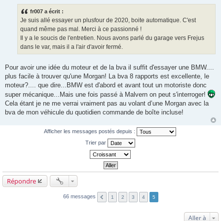
e
s
fr007 a écrit :
s
Je suis allé essayer un plusfour de 2020, boite automatique. C'est
a
g
quand même pas mal. Merci à ce passionné !
e
Il y a le soucis de l'entretien. Nous avons parlé du garage vers Frejus
dans le var, mais il a l'air d'avoir fermé.
Pour avoir une idée du moteur et de la bva il suffit d'essayer une BMW....
plus facile à trouver qu'une Morgan! La bva 8 rapports est excellente, le
moteur?.... que dire...BMW est d'abord et avant tout un motoriste donc
super mécanique...Mais une fois passé à Malvern on peut s'interroger!
Cela étant je ne me verrai vraiment pas au volant d’une Morgan avec la
bva de mon véhicule du quotidien commande de boîte incluse!
Afficher les messages postés depuis :
Trier par
Répondre
66 messages
1
2
3
4
5
Aller à