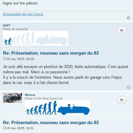
logos sur les pièces.
Restauration de mon Tourer
fr007
Citation
Pilote de patinette
Re: Présentation, nouveau sans morgan du 83
16 nov. 2025, 09:26
M
e
Je suis allé essayer un plusfour de 2020, boite automatique. C'est quand
s
même pas mal. Merci à ce passionné !
s
a
Il y a le soucis de l'entretien. Nous avons parlé du garage vers Frejus
g
dans le var, mais il a l'air d'avoir fermé.
e
Rêveur
Citation
Pilote of the Real Sport Car
Re: Présentation, nouveau sans morgan du 83
16 nov. 2025, 10:11
M