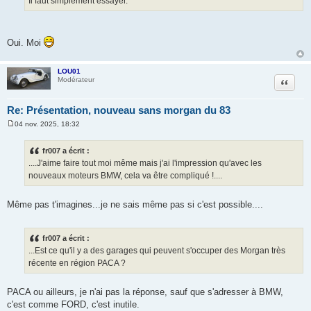
Il faut simplement essayer.
Oui. Moi
LOU01
Citation
Modérateur
Re: Présentation, nouveau sans morgan du 83
04 nov. 2025, 18:32
M
e
s
fr007 a écrit :
s
....J'aime faire tout moi même mais j'ai l'impression qu'avec les
a
g
nouveaux moteurs BMW, cela va être compliqué !....
e
Même pas t'imagines...je ne sais même pas si c'est possible....
fr007 a écrit :
...Est ce qu'il y a des garages qui peuvent s'occuper des Morgan très
récente en région PACA ?
PACA ou ailleurs, je n'ai pas la réponse, sauf que s'adresser à BMW,
c'est comme FORD, c'est inutile.