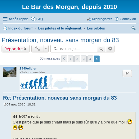
Le Bar des Morgan, depuis 2010
Accès rapide
FAQ
M’enregistrer
Connexion
Index du forum
Les pilotes et le réglement.
Les pilotes
ec
Présentation, nouveau sans morgan du 83
her
Répondre
ch
er
66 messages
1
2
3
4
5
2949olivier
Citation
Pilote un roadster
Re: Présentation, nouveau sans morgan du 83
04 nov. 2025, 18:31
M
e
s
fr007 a écrit :
s
C'est parce que je suis chiant mais je suis sûr qu'il y a pire que moi !
a
g
e