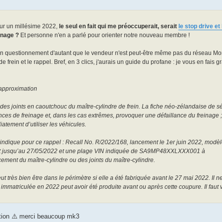
 sur un millésime 2022,
le seul en fait qui me préoccuperait, serait
le stop drive et
einage ?
Et personne n'en a parlé pour orienter notre nouveau membre !
 mon questionnement d'autant que le vendeur n'est peut-être même pas du réseau Mo
de frein et le rappel. Bref, en 3 clics, j'aurais un guide du profane : je vous en fais 
s approximation
es joints en caoutchouc du maître-cylindre de frein. La fiche néo-zélandaise de sé
ces de freinage et, dans les cas extrêmes, provoquer une défaillance du freinage ;
tement d’utiliser les véhicules.
ndique pour ce rappel : Recall No. R/2022/168, lancement le 1er juin 2022, modèl
llant jusqu’au 27/05/2022 et une plage VIN indiquée de SA9MP48XXLXXX001 à
nt du maître-cylindre ou des joints du maître-cylindre.
très bien être dans le périmètre si elle a été fabriquée avant le 27 mai 2022. Il ne
immatriculée en 2022 peut avoir été produite avant ou après cette coupure. Il faut vé
ention ⚠️ merci beaucoup mk3