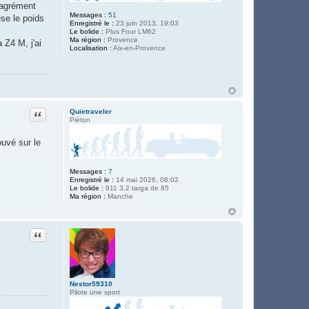
 agrément
Messages :
51
se le poids
Enregistré le :
23 juin 2013, 19:03
Le bolide :
Plus Four LM62
Ma région :
Provence
 Z4 M, j'ai
Localisation :
Aix-en-Provence
Citation
Quietraveler
Piéton
ouvé sur le
Messages :
7
Enregistré le :
14 mai 2026, 08:02
Le bolide :
911 3,2 targa de 85
Ma région :
Manche
Citation
Nestor59310
Pilote une sport