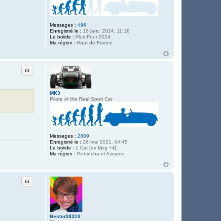
Messages :
496
Enregistré le :
18 janv. 2024, 11:18
Le bolide :
Plus Four 2024
Ma région :
Haut de France
Citation
MK3
Pilote of the Real Sport Car
Messages :
2809
Enregistré le :
26 mai 2021, 04:45
Le bolide :
1 Cat [ex Mog +4]
Ma région :
Pichincha et Aveyron
Citation
Nestor59310