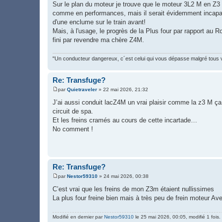
Sur le plan du moteur je trouve que le moteur 3L2 M en Z
comme en performances, mais il serait évidemment incapable
d'une enclume sur le train avant!
Mais, à l'usage, le progrès de la Plus four par rapport au 
fini par revendre ma chère Z4M.
"Un conducteur dangereux, c´est celui qui vous dépasse malgré tous 
Re: Transfuge?
par
Quietraveler
»
22 mai 2026, 21:32
M
e
J’ai aussi conduit lacZ4M un vrai plaisir comme la z3 M ça mo
s
circuit de spa.
s
a
Et les freins cramés au cours de cette incartade…
g
No comment !
e
Re: Transfuge?
par
Nestor59310
»
24 mai 2026, 00:38
M
e
C’est vrai que les freins de mon Z3m étaient nullissimes
s
La plus four freine bien mais à très peu de frein moteur Ave
s
a
g
e
Modifié en dernier par
Nestor59310
le 25 mai 2026, 00:05, modifié 1 fois.