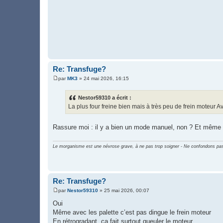
Re: Transfuge?
par
MK3
»
24 mai 2026, 16:15
M
e
s
Nestor59310 a écrit :
s
La plus four freine bien mais à très peu de frein moteur Av
a
g
e
Rassure moi : il y a bien un mode manuel, non ? Et même là
Le morganisme est une névrose grave, à ne pas trop soigner - Ne confondons pas 
Re: Transfuge?
par
Nestor59310
»
25 mai 2026, 00:07
M
e
Oui
s
Même avec les palette c’est pas dingue le frein moteur
s
a
En rétrogradant, ça fait surtout gueuler le moteur…