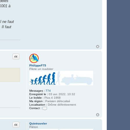
dèles
X001 à
l ne faut
Il faut
Citation
PhilippeF75
Pilote un roadster
Messages :
774
Enregistré le :
03 avr. 2022, 10:32
Le bolide :
Plus 4 1968
Ma région :
Parisien délocalisé
Localisation :
Drôme définitivement
Contact :
C
o
n
t
Citation
Quietraveler
a
Piéton
c