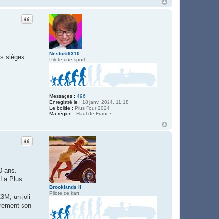
Citation
Nestor59310
es sièges
Pilote une sport
Messages :
496
Enregistré le :
18 janv. 2024, 11:18
Le bolide :
Plus Four 2024
Ma région :
Haut de France
Citation
0 ans.
 La Plus
Brooklands II
Pilote de kart
3M, un joli
égrement son