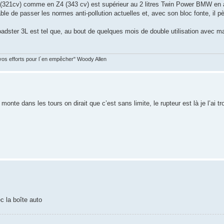
3 (321cv) comme en Z4 (343 cv) est supérieur au 2 litres Twin Power BMW en
 de passer les normes anti-pollution actuelles et, avec son bloc fonte, il pè
Roadster 3L est tel que, au bout de quelques mois de double utilisation avec ma
vos efforts pour l´en empêcher" Woody Allen
nte dans les tours on dirait que c’est sans limite, le rupteur est là je l’ai tr
c la boîte auto