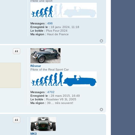
Pilote une sport
Messages :
496
Enregistré le :
18 janv. 2024, 11:18
Le bolide :
Plus Four 2024
Ma région :
Haut de France
Citation
Rêveur
Pilote of the Real Sport Car
Messages :
4702
Enregistré le :
28 mars 2015, 16:49
Le bolide :
Roadster V6 3L 2005
Ma région :
39.... très souvent!
Citation
MK3