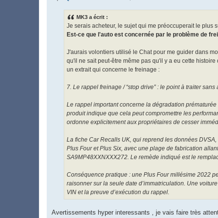
M
e
s
MK3 a écrit :
s
Je serais acheteur, le sujet qui me préoccuperait le plus
a
g
Est-ce que l'auto est concernée par le problème de fr
e
J'aurais volontiers utilisé le Chat pour me guider dans
qu'il ne sait peut-être même pas qu'il y a eu cette histoire 
un extrait qui concerne le freinage :
7. Le rappel freinage / “stop drive” : le point à traiter san
Le rappel important concerne la dégradation prématurée d
produit indique que cela peut compromettre les performan
ordonne explicitement aux propriétaires de cesser immédia
La fiche Car Recalls UK, qui reprend les données DVSA, i
Plus Four et Plus Six, avec une plage de fabrication a
SA9MP48XXNXXX272. Le remède indiqué est le remplaceme
Conséquence pratique : une Plus Four millésime 2022 peut 
raisonner sur la seule date d’immatriculation. Une voiture 
VIN et la preuve d’exécution du rappel.
Avertissements hyper interessants , je vais faire très att