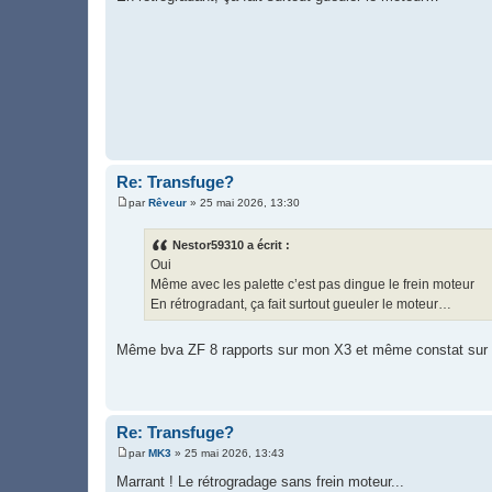
g
e
Re: Transfuge?
par
Rêveur
»
25 mai 2026, 13:30
M
e
s
Nestor59310 a écrit :
s
Oui
a
g
Même avec les palette c’est pas dingue le frein moteur
e
En rétrogradant, ça fait surtout gueuler le moteur…
Même bva ZF 8 rapports sur mon X3 et même constat sur l
Re: Transfuge?
par
MK3
»
25 mai 2026, 13:43
M
e
Marrant ! Le rétrogradage sans frein moteur...
s