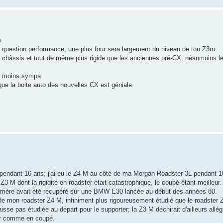
.
ais question performance, une plus four sera largement du niveau de ton Z3m.
 le châssis et tout de même plus rigide que les anciennes pré-CX, néanmoins l
est moins sympa
 que la boite auto des nouvelles CX est géniale.
 pendant 16 ans; j'ai eu le Z4 M au côté de ma Morgan Roadster 3L pendant 1
 M dont la rigidité en roadster était catastrophique, le coupé étant meilleur.
n arrière avait été récupéré sur une BMW E30 lancée au début des années 80.
e mon roadster Z4 M, infiniment plus rigoureusement étudié que le roadster Z
isse pas étudiée au départ pour le supporter; la Z3 M déchirait d'ailleurs all
ter comme en coupé.