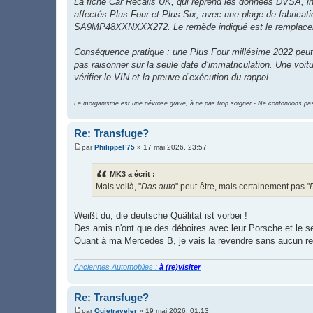
La fiche Car Recalls UK, qui reprend les données DVSA, in
affectés Plus Four et Plus Six, avec une plage de fabric
SA9MP48XXNXXX272. Le remède indiqué est le remplacement
Conséquence pratique : une Plus Four millésime 2022 peut tr
pas raisonner sur la seule date d’immatriculation. Une voit
vérifier le VIN et la preuve d’exécution du rappel.
Le morganisme est une névrose grave, à ne pas trop soigner - Ne confondons pas 
Re: Transfuge?
par
PhilippeF75
»
17 mai 2026, 23:57
M
e
s
MK3 a écrit :
s
Mais voilà, "
Das auto
" peut-être, mais certainement pas "
a
g
e
Weißt du, die deutsche Quälitat ist vorbei !
Des amis n'ont que des déboires avec leur Porsche et le ser
Quant à ma Mercedes B, je vais la revendre sans aucun re
Anciennes Automobiles :
à (re)visiter
Re: Transfuge?
par
Quietraveler
»
19 mai 2026, 01:13