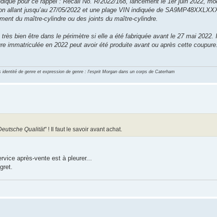
dique pour ce rappel : Recall No. R/2022/168, lancement le 1er juin 2022, mo
ation allant jusqu’au 27/05/2022 et une plage VIN indiquée de SA9MP48XXLXX
 du maître-cylindre ou des joints du maître-cylindre.
ès bien être dans le périmètre si elle a été fabriquée avant le 27 mai 2022. I
ure immatriculée en 2022 peut avoir été produite avant ou après cette coupure. 
identité de genre et expression de genre : l'esprit Morgan dans un corps de Caterham
Deutsche Qualität
" ! Il faut le savoir avant achat.
vice après-vente est à pleurer...
gret.