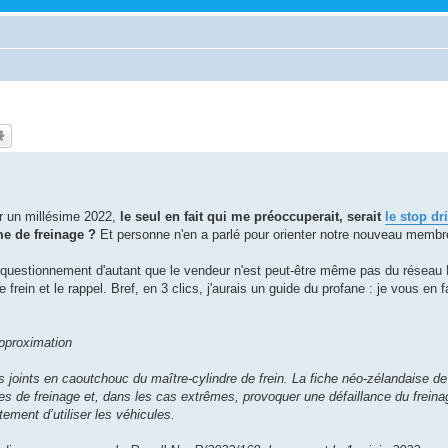
ur un millésime 2022,
le seul en fait qui me préoccuperait, serait
le stop dri
ème de freinage ?
Et personne n'en a parlé pour orienter notre nouveau membr
on questionnement d'autant que le vendeur n'est peut-être même pas du réseau
e frein et le rappel. Bref, en 3 clics, j'aurais un guide du profane : je vous en 
 approximation
 joints en caoutchouc du maître-cylindre de frein. La fiche néo-zélandaise de
s de freinage et, dans les cas extrêmes, provoquer une défaillance du freinag
ement d’utiliser les véhicules.