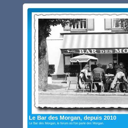
Le Bar des Morgan, depuis 2010
Le Bar des Morgan, le forum où l'on parle des Morgan.