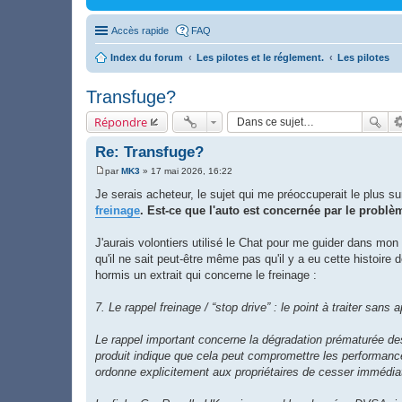
Accès rapide
FAQ
Index du forum
Les pilotes et le réglement.
Les pilotes
Transfuge?
Répondre
Re: Transfuge?
par
MK3
»
17 mai 2026, 16:22
M
e
Je serais acheteur, le sujet qui me préoccuperait le plus s
s
freinage
. Est-ce que l'auto est concernée par le probl
s
a
g
J'aurais volontiers utilisé le Chat pour me guider dans m
e
qu'il ne sait peut-être même pas qu'il y a eu cette histoire d
hormis un extrait qui concerne le freinage :
7. Le rappel freinage / “stop drive” : le point à traiter sans
Le rappel important concerne la dégradation prématurée des
produit indique que cela peut compromettre les performance
ordonne explicitement aux propriétaires de cesser immédiat