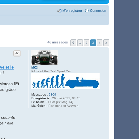
M’enregistrer
Connexion
46 messages
1
2
3
4
Citation
ve et le
MK3
Pilote of the Real Sport Car
e !
 Morgan !Et
fais grâce
Messages :
2809
Enregistré le :
26 mai 2021, 04:45
Le bolide :
1 Cat [ex Mog +4]
Ma région :
Pichincha et Aveyron
 sécurité
e ; elle