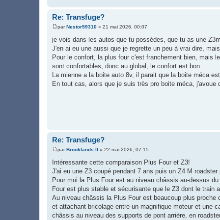
Re: Transfuge?
par
Nestor59310
»
21 mai 2026, 00:07
M
e
je vois dans les autos que tu possèdes, que tu as une Z3m
s
J'en ai eu une aussi que je regrette un peu à vrai dire, m
s
a
Pour le confort, la plus four c'est franchement bien, mais
g
sont confortables, donc au global, le confort est bon.
e
La mienne a la boite auto 8v, il parait que la boite méca 
En tout cas, alors que je suis très pro boite méca, j'avoue
Re: Transfuge?
par
Brooklands II
»
22 mai 2026, 07:15
M
e
Intéressante cette comparaison Plus Four et Z3!
s
J'ai eu une Z3 coupé pendant 7 ans puis un Z4 M roadster
s
a
Pour moi la Plus Four est au niveau châssis au-dessus du Z3
g
Four est plus stable et sécurisante que le Z3 dont le trai
e
Au niveau châssis la Plus Four est beaucoup plus proche d
et attachant bricolage entre un magnifique moteur et une ca
châssis au niveau des supports de pont arrière, en roads