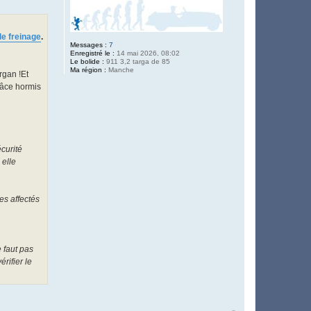
t
e
r
P
 le freinage
.
h
Messages :
7
i
Enregistré le :
14 mai 2026, 08:02
l
Le bolide :
911 3,2 targa de 85
i
Ma région :
Manche
p
rgan !Et
p
grâce hormis
e
F
7
5
curité
 elle
es affectés
 faut pas
rifier le