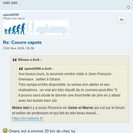
sais pas .
e
speed2590
Citation
Pilote une sport
Re: Couvre capote
02 févr. 2026, 20:38
M
e
s
Rêveur a écrit :
s
a
speed2590 a écrit :
g
e
Aux beaux jours, tu pourrais rendre visite à Jean-François
Gremaux : sellier à Onans
Très sympa et très disponible, tu verras son atelier et ses
réalisations : un vrai pro très réputé.(tu le connais peut-être ?)
Il pourra sans doute te donner une fourchette de prix en y allant
avec ton bolide bien sûr.
Moins loin
il y a aussi Florence en
Seine et Marne
qui est sur le forum
et sellier de profession et qui fait du très beau travail....
https://lcf-sellerie.fr/
Onans est à environ 20 km de chez lui.