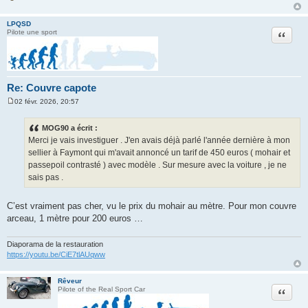
LPQSD
Citation
Pilote une sport
Re: Couvre capote
02 févr. 2026, 20:57
M
e
s
MOG90 a écrit :
s
Merci je vais investiguer . J'en avais déjà parlé l'année dernière à mon
a
g
sellier à Faymont qui m'avait annoncé un tarif de 450 euros ( mohair et
e
passepoil contrasté ) avec modèle . Sur mesure avec la voiture , je ne
sais pas .
C’est vraiment pas cher, vu le prix du mohair au mètre. Pour mon couvre
arceau, 1 mètre pour 200 euros …
Diaporama de la restauration
https://youtu.be/CiE7tlAUqww
Rêveur
Citation
Pilote of the Real Sport Car