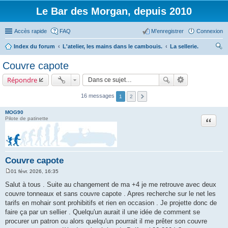
Le Bar des Morgan, depuis 2010
Accès rapide
FAQ
M’enregistrer
Connexion
Index du forum
L'atelier, les mains dans le cambouis.
La sellerie.
ec
Couvre capote
her
Répondre
ch
er
16 messages
1
2
MOG90
Citation
Pilote de patinette
Couvre capote
01 févr. 2026, 16:35
M
e
Salut à tous . Suite au changement de ma +4 je me retrouve avec deux
s
couvre tonneaux et sans couvre capote . Apres recherche sur le net les
s
a
tarifs en mohair sont prohibitifs et rien en occasion . Je projette donc de
g
faire ça par un sellier . Quelqu'un aurait il une idée de comment se
e
procurer un patron ou alors quelqu'un pourrait il me prêter son couvre