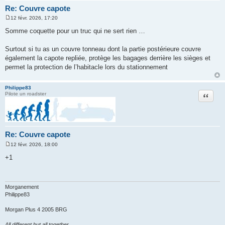
Re: Couvre capote
12 févr. 2026, 17:20
M
e
Somme coquette pour un truc qui ne sert rien …
s
s
a
Surtout si tu as un couvre tonneau dont la partie postérieure couvre
g
également la capote repliée, protège les bagages derrière les sièges et
e
permet la protection de l’habitacle lors du stationnement
Philippe83
Citation
Pilote un roadster
Re: Couvre capote
12 févr. 2026, 18:00
M
e
+1
s
s
a
g
e
Morganement
Philippe83
Morgan Plus 4 2005 BRG
All different but all together