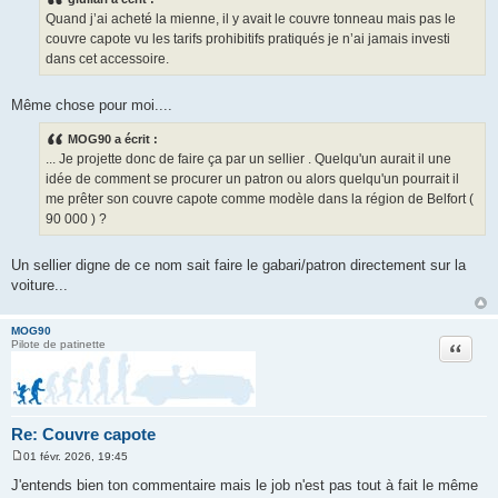
s
Quand j’ai acheté la mienne, il y avait le couvre tonneau mais pas le
a
g
couvre capote vu les tarifs prohibitifs pratiqués je n’ai jamais investi
e
dans cet accessoire.
Même chose pour moi....
MOG90 a écrit :
... Je projette donc de faire ça par un sellier . Quelqu'un aurait il une
idée de comment se procurer un patron ou alors quelqu'un pourrait il
me prêter son couvre capote comme modèle dans la région de Belfort (
90 000 ) ?
Un sellier digne de ce nom sait faire le gabari/patron directement sur la
voiture...
MOG90
Citation
Pilote de patinette
Re: Couvre capote
01 févr. 2026, 19:45
M
e
J'entends bien ton commentaire mais le job n'est pas tout à fait le même
s