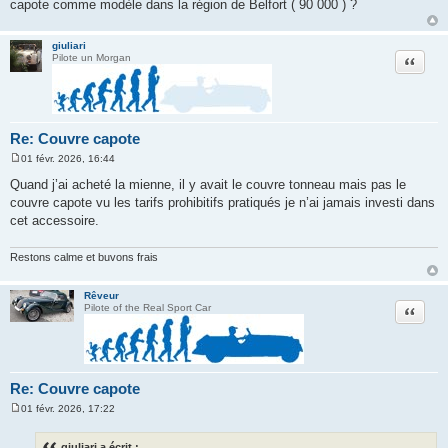
capote comme modèle dans la région de Belfort ( 90 000 ) ?
giuliari
Citation
Pilote un Morgan
Re: Couvre capote
01 févr. 2026, 16:44
M
e
Quand j’ai acheté la mienne, il y avait le couvre tonneau mais pas le
s
couvre capote vu les tarifs prohibitifs pratiqués je n’ai jamais investi dans
s
a
cet accessoire.
g
e
Restons calme et buvons frais
Rêveur
Citation
Pilote of the Real Sport Car
Re: Couvre capote
01 févr. 2026, 17:22
M
e
s
giuliari a écrit :