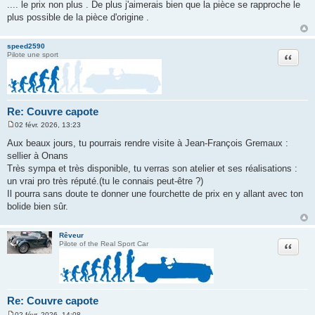
.... le prix non plus . De plus j'aimerais bien que la pièce se rapproche le
s
a
plus possible de la pièce d'origine .
g
e
speed2590
Citation
Pilote une sport
Re: Couvre capote
02 févr. 2026, 13:23
M
e
Aux beaux jours, tu pourrais rendre visite à Jean-François Gremaux :
s
sellier à Onans
s
a
Très sympa et très disponible, tu verras son atelier et ses réalisations :
g
un vrai pro très réputé.(tu le connais peut-être ?)
e
Il pourra sans doute te donner une fourchette de prix en y allant avec ton
bolide bien sûr.
Rêveur
Citation
Pilote of the Real Sport Car
Re: Couvre capote
02 févr. 2026, 14:08