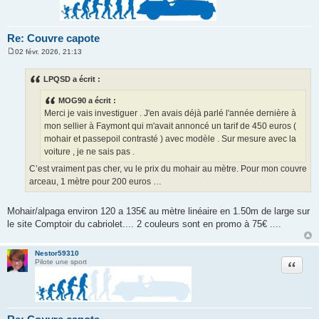
Re: Couvre capote
02 févr. 2026, 21:13
M
e
s
LPQSD a écrit :
s
a
MOG90 a écrit :
g
e
Merci je vais investiguer . J'en avais déjà parlé l'année dernière à
mon sellier à Faymont qui m'avait annoncé un tarif de 450 euros (
mohair et passepoil contrasté ) avec modèle . Sur mesure avec la
voiture , je ne sais pas .
C’est vraiment pas cher, vu le prix du mohair au mètre. Pour mon couvre
arceau, 1 mètre pour 200 euros …
Mohair/alpaga environ 120 a 135€ au mètre linéaire en 1.50m de large sur
le site Comptoir du cabriolet.... 2 couleurs sont en promo à 75€ ....
Nestor59310
Citation
Pilote une sport