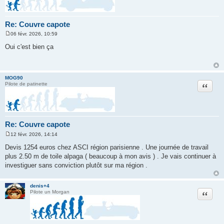
Re: Couvre capote
06 févr. 2026, 10:59
M
e
Oui c'est bien ça
s
s
a
g
e
MOG90
Citation
Pilote de patinette
Re: Couvre capote
12 févr. 2026, 14:14
M
e
Devis 1254 euros chez ASCI région parisienne . Une journée de travail
s
plus 2.50 m de toile alpaga ( beaucoup à mon avis ) . Je vais continuer à
s
a
investiguer sans conviction plutôt sur ma région .
g
e
denis+4
Citation
Pilote un Morgan