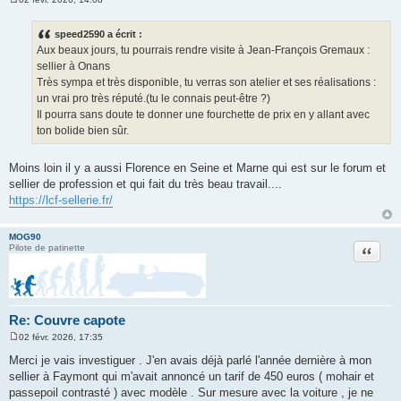
M
e
s
speed2590 a écrit :
s
Aux beaux jours, tu pourrais rendre visite à Jean-François Gremaux :
a
g
sellier à Onans
e
Très sympa et très disponible, tu verras son atelier et ses réalisations :
un vrai pro très réputé.(tu le connais peut-être ?)
Il pourra sans doute te donner une fourchette de prix en y allant avec
ton bolide bien sûr.
Moins loin il y a aussi Florence en Seine et Marne qui est sur le forum et
sellier de profession et qui fait du très beau travail....
https://lcf-sellerie.fr/
MOG90
Citation
Pilote de patinette
Re: Couvre capote
02 févr. 2026, 17:35
M
e
Merci je vais investiguer . J'en avais déjà parlé l'année dernière à mon
s
sellier à Faymont qui m'avait annoncé un tarif de 450 euros ( mohair et
s
a
passepoil contrasté ) avec modèle . Sur mesure avec la voiture , je ne
g