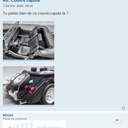
Re: Couvre capote
06 févr. 2026, 09:10
M
e
Tu parles bien de ce couvre-capote là ? :
s
s
a
g
e
MOG90
Citation
Pilote de patinette