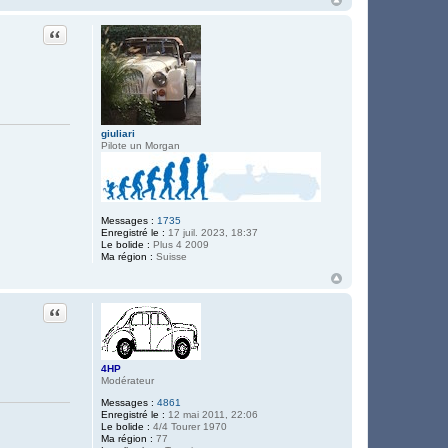
Citation
giuliari
Pilote un Morgan
Messages :
1735
Enregistré le :
17 juil. 2023, 18:37
Le bolide :
Plus 4 2009
Ma région :
Suisse
Citation
4HP
Modérateur
Messages :
4861
Enregistré le :
12 mai 2011, 22:06
Le bolide :
4/4 Tourer 1970
Ma région :
77