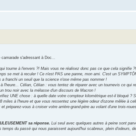
re camarade s'adressant à Doc...
i tourne à l'envers ?! Mais vous ne réalisez donc pas ce que cela signifie ?
temps se met à reculer ! Ce n'est PAS une panne, mon ami. C'est un SYMPT
ns a franchi un seuil que la science n'ose même pas nommer !
l'heure... Célian, Célian : vous tentez de réparer avec un tournevis ce qui re
un trou noir avec la mélasse d'un discours de Macron !
ifiez UNE chose : à quelle date votre compteur kilométrique est-il bloqué ? Si
 miles à l'heure et que vous ressentez une légère odeur d'ozone mêlée à cell
réparez-vous à croiser votre arrière-grand-père au volant d'une trois-roues
PULEUSEMENT sa réponse.
Lui seul avec quelques autres à peine sont parv
 temps du passé qui nous paraissent aujourd'hui scabreux, plein d'odeurs, de