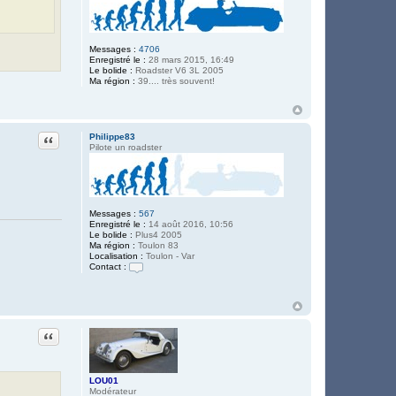
Messages :
4706
Enregistré le :
28 mars 2015, 16:49
Le bolide :
Roadster V6 3L 2005
Ma région :
39.... très souvent!
Citation
Philippe83
Pilote un roadster
Messages :
567
Enregistré le :
14 août 2016, 10:56
Le bolide :
Plus4 2005
Ma région :
Toulon 83
Localisation :
Toulon - Var
Contact :
C
o
n
t
a
c
Citation
t
e
r
P
LOU01
h
Modérateur
i