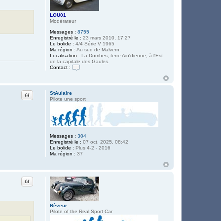
LOU01
Modérateur
Messages :
8755
Enregistré le :
23 mars 2010, 17:27
Le bolide :
4/4 Série V 1965
Ma région :
Au sud de Malvern.
Localisation :
La Dombes, terre Ain'dienne, à l'Est
de la capitale des Gaules.
Contact :
C
o
n
t
Citation
StAulaire
a
Pilote une sport
c
t
e
r
L
O
Messages :
304
U
Enregistré le :
07 oct. 2025, 08:42
0
Le bolide :
Plus 4-2 - 2016
1
Ma région :
37
Citation
Rêveur
Pilote of the Real Sport Car