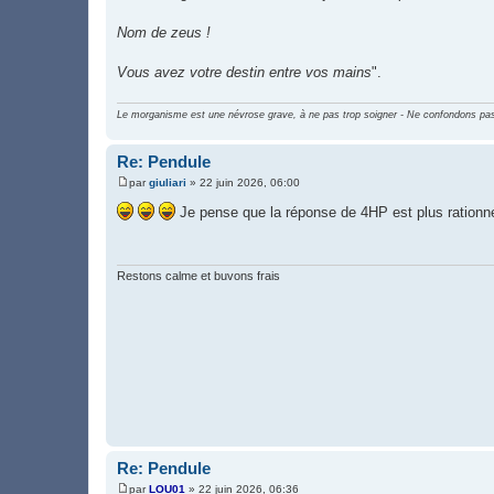
Nom de zeus !
Vous avez votre destin entre vos mains
".
Le morganisme est une névrose grave, à ne pas trop soigner - Ne confondons pas 
Re: Pendule
par
giuliari
»
22 juin 2026, 06:00
M
e
Je pense que la réponse de 4HP est plus rationn
s
s
a
g
e
Restons calme et buvons frais
Re: Pendule
par
LOU01
»
22 juin 2026, 06:36