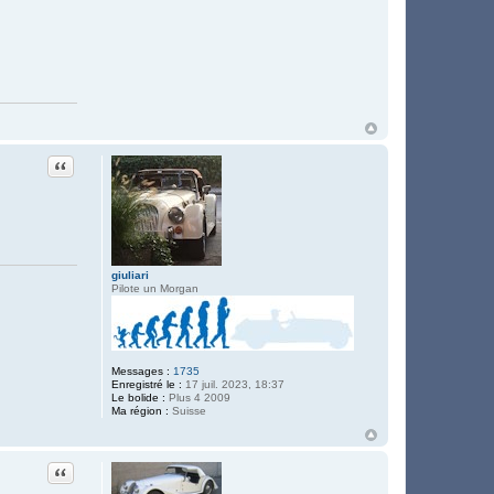
Citation
giuliari
Pilote un Morgan
Messages :
1735
Enregistré le :
17 juil. 2023, 18:37
Le bolide :
Plus 4 2009
Ma région :
Suisse
Citation