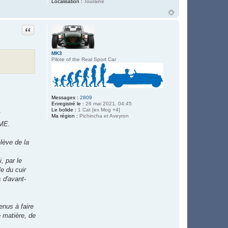
Localisation :
Touraine
Citation
MK3
Pilote of the Real Sport Car
Messages :
2809
Enregistré le :
26 mai 2021, 04:45
Le bolide :
1 Cat [ex Mog +4]
!
Ma région :
Pichincha et Aveyron
ÔME.
lève de la
, par le
e du cuir
 d'avant-
enus à faire
 matière, de