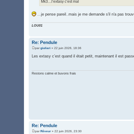
Mk3....l’extasy c’est mal
a
g
e
...je pense pareil..mais je me demande s'il n'a pas trouv
LOU01
Re: Pendule
par
giuliari
»
22 juin 2026, 18:36
M
e
Les extasy c’est quand il était petit, maintenant il est pa
s
s
a
g
e
Restons calme et buvons frais
Re: Pendule
par
Rêveur
»
22 juin 2026, 23:30
M