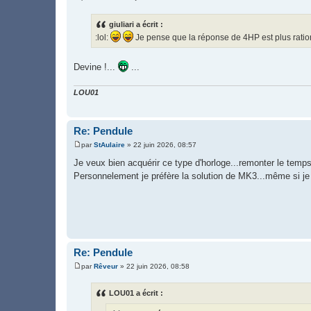
M
e
s
giuliari a écrit :
s
:lol:
Je pense que la réponse de 4HP est plus rati
a
g
e
Devine !...
...
LOU01
Re: Pendule
par
StAulaire
»
22 juin 2026, 08:57
M
e
Je veux bien acquérir ce type d'horloge...remonter le temps
s
Personnelement je préfère la solution de MK3...même si je
s
a
g
e
Re: Pendule
par
Rêveur
»
22 juin 2026, 08:58
M
e
s
LOU01 a écrit :
s
a