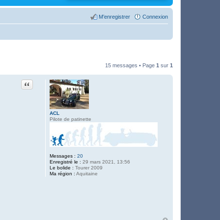
M’enregistrer
Connexion
15 messages • Page
1
sur
1
Citation
ACL
Pilote de patinette
Messages :
20
Enregistré le :
29 mars 2021, 13:56
Le bolide :
Tourer 2009
Ma région :
Aquitaine