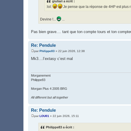
giuliari a écrit :
g
e
:lol:
Je pense que la réponse de 4HP est plus 
Devine !...
...
Pas bien grave.... tant que ton compte tours et ton compteu
Re: Pendule
par
Philippe83
»
22 juin 2026, 12:38
M
e
Mk3....l’extasy c’est mal
s
s
a
g
e
Morganement
Philippe83
Morgan Plus 4 2005 BRG
All different but all together
Re: Pendule
par
LOU01
»
22 juin 2026, 15:11
M
e
s
Philippe83 a écrit :
s