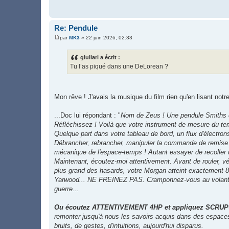
Re: Pendule
par
MK3
»
22 juin 2026, 02:33
M
e
s
giuliari a écrit :
s
Tu l’as piqué dans une DeLorean ?
a
g
e
Mon rêve ! J'avais la musique du film rien qu'en lisant not
...Doc lui répondant : "
Nom de Zeus ! Une pendule Smiths qu
Réfléchissez ! Voilà que votre instrument de mesure du 
Quelque part dans votre tableau de bord, un flux d'électro
Débrancher, rebrancher, manipuler la commande de remise à 
mécanique de l'espace-temps ! Autant essayer de recoller 
Maintenant, écoutez-moi attentivement. Avant de rouler, vér
plus grand des hasards, votre Morgan atteint exactement 88
Yarwood... NE FREINEZ PAS. Cramponnez-vous au volant et p
guerre...
Ou écoutez ATTENTIVEMENT 4HP et appliquez SCRU
remonter jusqu'à nous les savoirs acquis dans des espaces
bruits, de gestes, d'intuitions, aujourd'hui disparus.