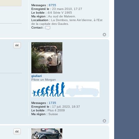
l
Messages :
8755
i
Enregistré le :
23 mars 2010, 17:27
p
Le bolide :
4/4 Série V 1965
p
Ma région :
Au sud de Malvern.
e
Localisation :
La Dombes, terre Ain'dienne, à l'Est
8
de la capitale des Gaules.
3
Contact :
C
o
n
t
Citation
a
c
t
e
r
L
O
U
giuliari
0
Pilote un Morgan
1
Messages :
1735
Enregistré le :
17 juil. 2023, 18:37
Le bolide :
Plus 4 2009
Ma région :
Suisse
Citation