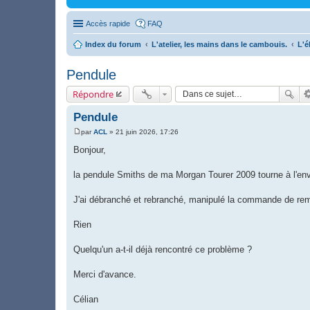
Accès rapide
FAQ
Index du forum
L'atelier, les mains dans le cambouis.
L'é
Pendule
Répondre
Pendule
par
ACL
»
21 juin 2026, 17:26
M
e
Bonjour,
s
s
a
la pendule Smiths de ma Morgan Tourer 2009 tourne à l'en
g
e
J'ai débranché et rebranché, manipulé la commande de remi
Rien
Quelqu'un a-t-il déjà rencontré ce problème ?
Merci d'avance.
Célian