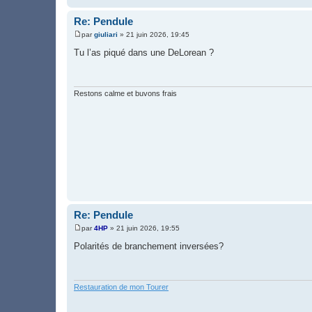
Re: Pendule
par
giuliari
»
21 juin 2026, 19:45
M
e
Tu l’as piqué dans une DeLorean ?
s
s
a
g
e
Restons calme et buvons frais
Re: Pendule
par
4HP
»
21 juin 2026, 19:55
M
e
Polarités de branchement inversées?
s
s
a
g
e
Restauration de mon Tourer