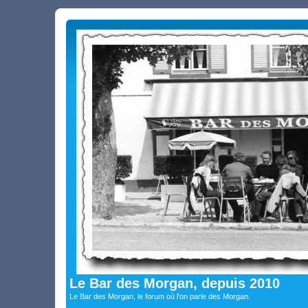
Le Bar des Morgan, depuis 2010
Le Bar des Morgan, le forum où l'on parle des Morgan.