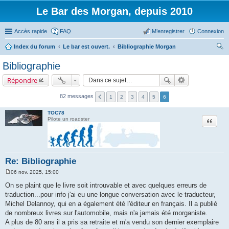
Le Bar des Morgan, depuis 2010
Accès rapide
FAQ
M’enregistrer
Connexion
Index du forum
Le bar est ouvert.
Bibliographie Morgan
ec
Bibliographie
her
Répondre
ch
er
82 messages
1
2
3
4
5
6
TOC78
Citation
Pilote un roadster
Re: Bibliographie
06 nov. 2025, 15:00
M
e
On se plaint que le livre soit introuvable et avec quelques erreurs de
s
traduction...pour info j'ai eu une longue conversation avec le traducteur,
s
a
Michel Delannoy, qui en a également été l'éditeur en français. Il a publié
g
de nombreux livres sur l'automobile, mais n'a jamais été morganiste.
e
A plus de 80 ans il a pris sa retraite et m'a vendu son dernier exemplaire