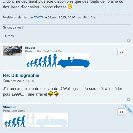
...donc ne devraient plus être disponibles que des fonds de librairie ou
des livres d'occasion...bonne chasse
Modifié en dernier par
TOC78
le 08 nov. 2025, 06:07, modifié 1 fois.
Sinon, ça va ?
TOC78
Rêveur
Citation
Pilote of the Real Sport Car
Re: Bibliographie
06 nov. 2025, 18:20
M
e
J'ai un exemplaire de ce livre de D.Wellings.... Je suis prêt à le céder
s
pour 1999€.... une affaire!
s
a
g
e
StAulaire
Citation
Pilote une sport