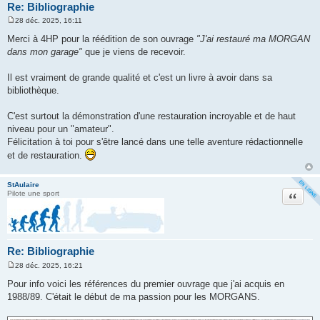
Re: Bibliographie
28 déc. 2025, 16:11
M
e
Merci à 4HP pour la réédition de son ouvrage
"J'ai restauré ma MORGAN
s
dans mon garage"
que je viens de recevoir.
s
a
g
Il est vraiment de grande qualité et c'est un livre à avoir dans sa
e
bibliothèque.
C'est surtout la démonstration d'une restauration incroyable et de haut
niveau pour un "amateur".
Félicitation à toi pour s'être lancé dans une telle aventure rédactionnelle
et de restauration.
StAulaire
Citation
Pilote une sport
Re: Bibliographie
28 déc. 2025, 16:21
M
e
Pour info voici les références du premier ouvrage que j'ai acquis en
s
1988/89. C'était le début de ma passion pour les MORGANS.
s
a
g