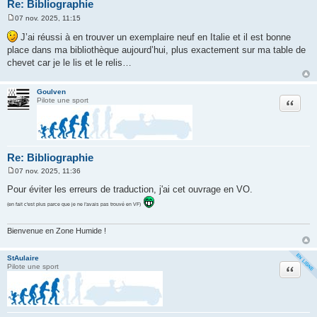
Re: Bibliographie
07 nov. 2025, 11:15
M
e
J’ai réussi à en trouver un exemplaire neuf en Italie et il est bonne
s
place dans ma bibliothèque aujourd’hui, plus exactement sur ma table de
s
a
chevet car je le lis et le relis…
g
e
Goulven
Citation
Pilote une sport
Re: Bibliographie
07 nov. 2025, 11:36
M
e
Pour éviter les erreurs de traduction, j'ai cet ouvrage en VO.
s
s
(en fait c'est plus parce que je ne l'avais pas trouvé en VF)
a
g
e
Bienvenue en Zone Humide !
StAulaire
Citation
Pilote une sport