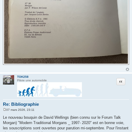
TOK258
Citation
Pilote une automobile
Re: Bibliographie
07 mars 2026, 23:11
M
e
Le nouveau bouquin de David Wellings (bien connu sur le Forum Talk
s
Morgan) "Modern Traditional Morgans _ 1997- 2020" est en bonne voie,
s
a
les souscriptions sont ouvertes pour parution mi-septembre. Pour l'instant
g