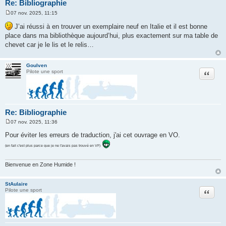
Re: Bibliographie
07 nov. 2025, 11:15
M
e
J’ai réussi à en trouver un exemplaire neuf en Italie et il est bonne
s
place dans ma bibliothèque aujourd’hui, plus exactement sur ma table de
s
a
chevet car je le lis et le relis…
g
e
Goulven
Citation
Pilote une sport
Re: Bibliographie
07 nov. 2025, 11:36
M
e
Pour éviter les erreurs de traduction, j'ai cet ouvrage en VO.
s
s
(en fait c'est plus parce que je ne l'avais pas trouvé en VF)
a
g
e
Bienvenue en Zone Humide !
StAulaire
Citation
Pilote une sport