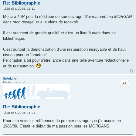
Re: Bibliographie
28 déc. 2025, 16:11
M
e
Merci à 4HP pour la réédition de son ouvrage
"J'ai restauré ma MORGAN
s
dans mon garage"
que je viens de recevoir.
s
a
g
Il est vraiment de grande qualité et c'est un livre à avoir dans sa
e
bibliothèque.
C'est surtout la démonstration d'une restauration incroyable et de haut
niveau pour un "amateur".
Félicitation à toi pour s'être lancé dans une telle aventure rédactionnelle
et de restauration.
StAulaire
Citation
Pilote une sport
Re: Bibliographie
28 déc. 2025, 16:21
M
e
Pour info voici les références du premier ouvrage que j'ai acquis en
s
1988/89. C'était le début de ma passion pour les MORGANS.
s
a
g