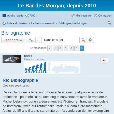
Le Bar des Morgan, depuis 2010
Accès rapide
FAQ
M’enregistrer
Connexion
Index du forum
Le bar est ouvert.
Bibliographie Morgan
ec
Bibliographie
her
Répondre
ch
er
82 messages
1
2
3
4
5
6
TOC78
Citation
Pilote un roadster
Re: Bibliographie
06 nov. 2025, 15:00
M
e
On se plaint que le livre soit introuvable et avec quelques erreurs de
s
traduction...pour info j'ai eu une longue conversation avec le traducteur,
s
a
Michel Delannoy, qui en a également été l'éditeur en français. Il a publié
g
de nombreux livres sur l'automobile, mais n'a jamais été morganiste.
e
A plus de 80 ans il a pris sa retraite et m'a vendu son dernier exemplaire