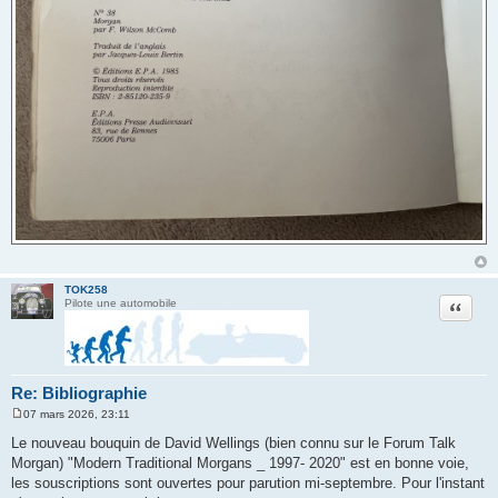
TOK258
Citation
Pilote une automobile
Re: Bibliographie
07 mars 2026, 23:11
M
e
Le nouveau bouquin de David Wellings (bien connu sur le Forum Talk
s
Morgan) "Modern Traditional Morgans _ 1997- 2020" est en bonne voie,
s
a
les souscriptions sont ouvertes pour parution mi-septembre. Pour l'instant
g