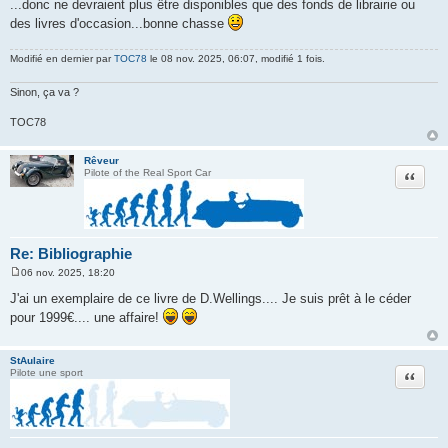
...donc ne devraient plus être disponibles que des fonds de librairie ou
des livres d'occasion...bonne chasse
Modifié en dernier par
TOC78
le 08 nov. 2025, 06:07, modifié 1 fois.
Sinon, ça va ?
TOC78
Rêveur
Citation
Pilote of the Real Sport Car
Re: Bibliographie
06 nov. 2025, 18:20
M
e
J'ai un exemplaire de ce livre de D.Wellings.... Je suis prêt à le céder
s
pour 1999€.... une affaire!
s
a
g
e
StAulaire
Citation
Pilote une sport