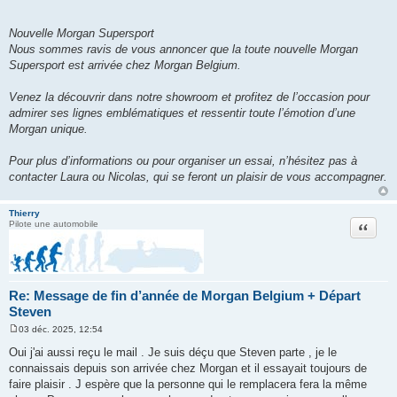
Nouvelle Morgan Supersport
Nous sommes ravis de vous annoncer que la toute nouvelle Morgan
Supersport est arrivée chez Morgan Belgium.
Venez la découvrir dans notre showroom et profitez de l’occasion pour
admirer ses lignes emblématiques et ressentir toute l’émotion d’une
Morgan unique.
Pour plus d’informations ou pour organiser un essai, n’hésitez pas à
contacter Laura ou Nicolas, qui se feront un plaisir de vous accompagner.
Thierry
Citation
Pilote une automobile
Re: Message de fin d’année de Morgan Belgium + Départ
Steven
03 déc. 2025, 12:54
M
e
Oui j'ai aussi reçu le mail . Je suis déçu que Steven parte , je le
s
connaissais depuis son arrivée chez Morgan et il essayait toujours de
s
a
faire plaisir . J espère que la personne qui le remplacera fera la même
g