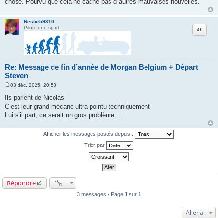
chose. Pourvu que cela ne cache pas d autres mauvaises nouvelles.
e
Nestor59310
Citation
Pilote une sport
Re: Message de fin d’année de Morgan Belgium + Départ
Steven
03 déc. 2025, 20:50
M
e
Ils parlent de Nicolas
s
C’est leur grand mécano ultra pointu techniquement
s
a
Lui s’il part, ce serait un gros problème….
g
e
Afficher les messages postés depuis :
Trier par
Répondre
3 messages • Page
1
sur
1
Aller à