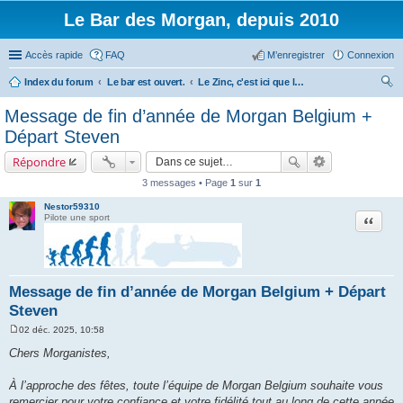
Le Bar des Morgan, depuis 2010
Accès rapide
FAQ
M’enregistrer
Connexion
Index du forum
Le bar est ouvert.
Le Zinc, c'est ici que le monde des Morgan est refait.
ec
Message de fin d’année de Morgan Belgium +
her
Départ Steven
ch
Répondre
er
3 messages • Page
1
sur
1
Nestor59310
Citation
Pilote une sport
Message de fin d’année de Morgan Belgium + Départ
Steven
02 déc. 2025, 10:58
M
e
Chers Morganistes,
s
s
a
À l’approche des fêtes, toute l’équipe de Morgan Belgium souhaite vous
g
remercier pour votre confiance et votre fidélité tout au long de cette année
e