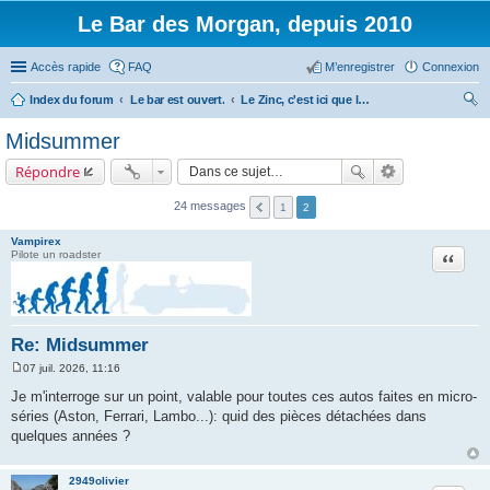
Le Bar des Morgan, depuis 2010
Accès rapide
FAQ
M’enregistrer
Connexion
Index du forum
Le bar est ouvert.
Le Zinc, c'est ici que le monde des Morgan est refait.
ec
Midsummer
her
Répondre
ch
er
24 messages
1
2
Vampirex
Citation
Pilote un roadster
Re: Midsummer
07 juil. 2026, 11:16
M
e
Je m'interroge sur un point, valable pour toutes ces autos faites en micro-
s
séries (Aston, Ferrari, Lambo...): quid des pièces détachées dans
s
a
quelques années ?
g
e
2949olivier