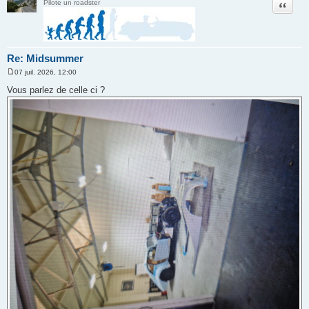
Citation
Pilote un roadster
Re: Midsummer
07 juil. 2026, 12:00
M
e
Vous parlez de celle ci ?
s
s
a
g
e