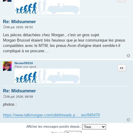
Re: Midsummer
08 juil. 2026, 08:52
M
e
Les pièces détachées chez Morgan , c'est un gros sujet
s
Morgan Brussel étaient très heureux que je leur communique les pneus
s
a
compatibles avec le MTW, les pneus Avon d'origine étant semble-t-il
g
compliqué à se procurer....
e
Nestor59310
Citation
Pilote une sport
Re: Midsummer
08 juil. 2026, 08:59
M
e
photos :
s
s
a
https://www.talkmorgan.com/ubbthreads.p ... ies/845479
g
e
Afficher les messages postés depuis :