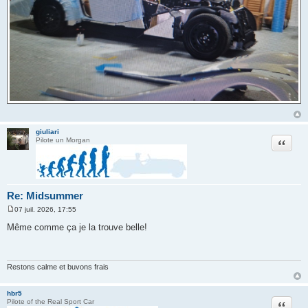
giuliari
Citation
Pilote un Morgan
Re: Midsummer
07 juil. 2026, 17:55
M
e
Même comme ça je la trouve belle!
s
s
a
g
e
Restons calme et buvons frais
hbr5
Citation
Pilote of the Real Sport Car