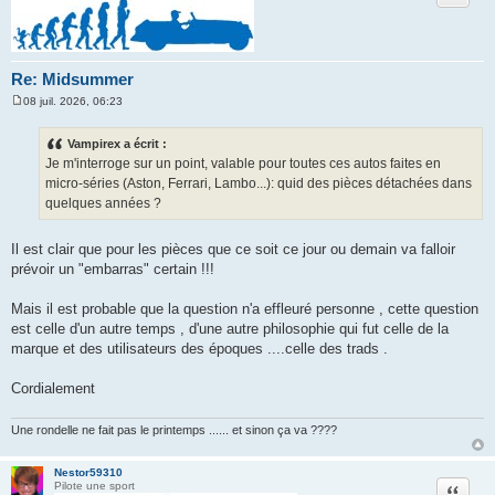
Re: Midsummer
08 juil. 2026, 06:23
M
e
s
Vampirex a écrit :
s
Je m'interroge sur un point, valable pour toutes ces autos faites en
a
g
micro-séries (Aston, Ferrari, Lambo...): quid des pièces détachées dans
e
quelques années ?
Il est clair que pour les pièces que ce soit ce jour ou demain va falloir
prévoir un "embarras" certain !!!
Mais il est probable que la question n'a effleuré personne , cette question
est celle d'un autre temps , d'une autre philosophie qui fut celle de la
marque et des utilisateurs des époques ....celle des trads .
Cordialement
Une rondelle ne fait pas le printemps ...... et sinon ça va ????
Nestor59310
Citation
Pilote une sport