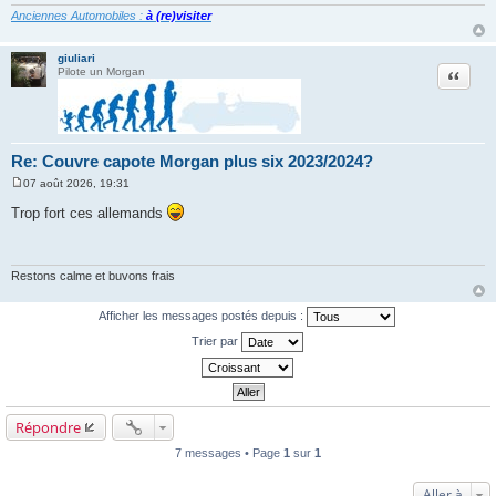
Anciennes Automobiles :
à (re)visiter
giuliari
Citation
Pilote un Morgan
Re: Couvre capote Morgan plus six 2023/2024?
07 août 2026, 19:31
M
e
Trop fort ces allemands
s
s
a
g
e
Restons calme et buvons frais
Afficher les messages postés depuis :
Trier par
Répondre
7 messages • Page
1
sur
1
Aller à