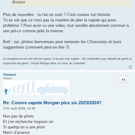
Bonjour
a
g
e
Plus de nouvelles : tu t'en es sorti ? C'est curieux ton histoire.
Tu es sûr que ce n'est pas ta manière de plier la capote qui pose
problème ? Pour avoir vu une vidéo, tout semble absolument commun à
une pré-cx comme jadis la mienne.
Bref : oui, photos bienvenues pour rameuter les CXessistes et leurs
suggestions (comment peut-on dire ?).
Le morganisme est une névrose grave, à ne pas trop soigner - Ne confondons pas identité de genre et
expression de genre : l'esprit Morgan dans un corps de Caterham
Thiebaut
Citation
Piéton
Re: Couvre capote Morgan plus six 2023/2024?
01 août 2026, 14:39
M
e
Non pas de photo
s
Et j’en recherche toujours un
s
a
Si quelqu’un a une piste
g
Merci d’avance
e