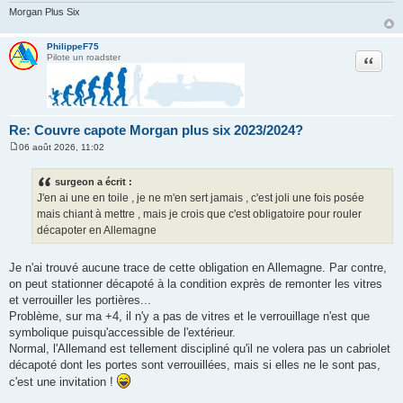
Morgan Plus Six
PhilippeF75
Citation
Pilote un roadster
Re: Couvre capote Morgan plus six 2023/2024?
06 août 2026, 11:02
M
e
s
surgeon a écrit :
s
J'en ai une en toile , je ne m'en sert jamais , c'est joli une fois posée
a
g
mais chiant à mettre , mais je crois que c'est obligatoire pour rouler
e
décapoter en Allemagne
Je n'ai trouvé aucune trace de cette obligation en Allemagne. Par contre,
on peut stationner décapoté à la condition exprès de remonter les vitres
et verrouiller les portières...
Problème, sur ma +4, il n'y a pas de vitres et le verrouillage n'est que
symbolique puisqu'accessible de l'extérieur.
Normal, l'Allemand est tellement discipliné qu'il ne volera pas un cabriolet
décapoté dont les portes sont verrouillées, mais si elles ne le sont pas,
c'est une invitation !