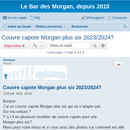
Le Bar des Morgan, depuis 2010
Accès rapide
FAQ
M’enregistrer
Connexion
Index du forum
Petites annonces
___Recherche
ec
Couvre capote Morgan plus six 2023/2024?
her
Répondre
ch
7 messages • Page
1
sur
1
er
Thiebaut
Citation
Piéton
Couvre capote Morgan plus six 2023/2024?
05 juil. 2026, 20:52
M
e
Bonjour
s
J’ai un couvre capote Morgan plus six qui ne s’adapte pas
s
a
Sur ma voiture ?
g
Y a t il eu plusieurs modèles de couvre capote pour une
e
Morgan plus six?
Merci pour votre retour et si vous avez des photos sur comment est elle