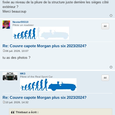
fixée au niveau de la pliure de la structure juste derrière les sièges côté
extérieur ?
Merci beaucoup
Nestor59310
Citation
Pilote un roadster
Re: Couvre capote Morgan plus six 2023/2024?
06 juil. 2026, 10:07
M
e
tu as des photos ?
s
s
a
g
e
MK3
Citation
Pilote of the Real Sport Car
Re: Couvre capote Morgan plus six 2023/2024?
10 juil. 2026, 14:32
M
e
s
Thiebaut a écrit :
s