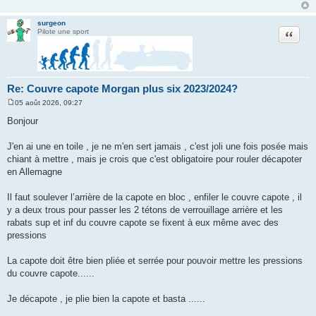
surgeon
Citation
Pilote une sport
Re: Couvre capote Morgan plus six 2023/2024?
05 août 2026, 09:27
M
e
Bonjour
s
s
a
J'en ai une en toile , je ne m'en sert jamais , c'est joli une fois posée mais
g
chiant à mettre , mais je crois que c'est obligatoire pour rouler décapoter
e
en Allemagne
Il faut soulever l’arrière de la capote en bloc , enfiler le couvre capote , il
y a deux trous pour passer les 2 tétons de verrouillage arrière et les
rabats sup et inf du couvre capote se fixent à eux même avec des
pressions
La capote doit être bien pliée et serrée pour pouvoir mettre les pressions
du couvre capote......
Je décapote , je plie bien la capote et basta ......