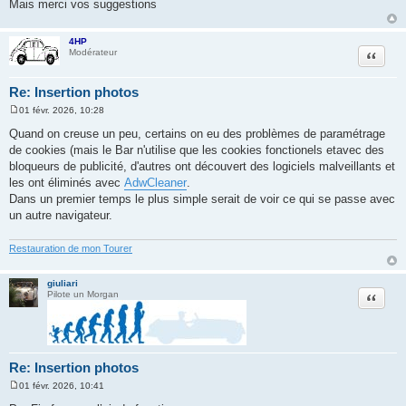
Mais merci vos suggestions
4HP
Citation
Modérateur
Re: Insertion photos
01 févr. 2026, 10:28
M
e
Quand on creuse un peu, certains on eu des problèmes de paramétrage
s
de cookies (mais le Bar n'utilise que les cookies fonctionels etavec des
s
a
bloqueurs de publicité, d'autres ont découvert des logiciels malveillants et
g
les ont éliminés avec
AdwCleaner
.
e
Dans un premier temps le plus simple serait de voir ce qui se passe avec
un autre navigateur.
Restauration de mon Tourer
giuliari
Citation
Pilote un Morgan
Re: Insertion photos
01 févr. 2026, 10:41
M
e