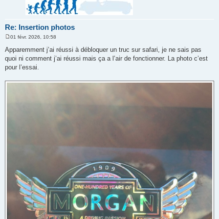
Re: Insertion photos
01 févr. 2026, 10:58
M
e
Apparemment j’ai réussi à débloquer un truc sur safari, je ne sais pas
s
quoi ni comment j’ai réussi mais ça a l’air de fonctionner. La photo c’est
s
a
pour l’essai.
g
e