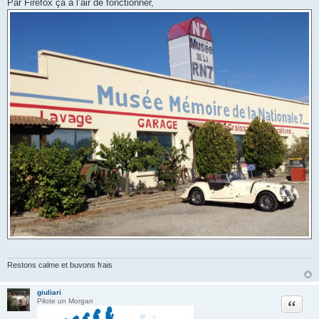
Par Firefox ça a l’air de fonctionner,
s
s
a
g
e
Restons calme et buvons frais
giuliari
Citation
Pilote un Morgan