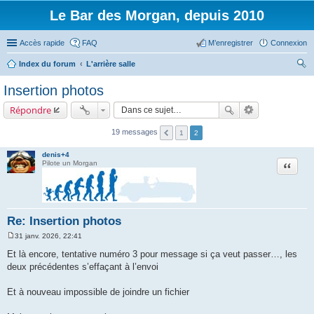
Le Bar des Morgan, depuis 2010
Accès rapide
FAQ
M’enregistrer
Connexion
Index du forum
L'arrière salle
ec
Insertion photos
her
Répondre
ch
er
19 messages
1
2
denis+4
Citation
Pilote un Morgan
Re: Insertion photos
31 janv. 2026, 22:41
M
e
Et là encore, tentative numéro 3 pour message si ça veut passer…, les
s
deux précédentes s’effaçant à l’envoi
s
a
g
Et à nouveau impossible de joindre un fichier
e