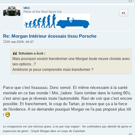
MK3
Citation
Pilote of the Real Sport Car
Re: Morgan Intérieur écossais tissu Porsche
05 mai 2026, 04:37
M
e
s
StAulaire a écrit :
s
Mais pourquoi vouloir transformer une Morgan toute neuve choisie avec
a
g
ses options...?
e
Améliorer je peux comprendre mais transformer ?
Parce que c'est fouuuuuu. Donc sensé. Et même nécessaire à la santé
mentale en ce bas monde ! Moi, j'adore. Sans tomber dans le tuning 80's,
c'est ainsi que je rêverais toute l'automobile. Ravi de voir que c'est encore
possible. Et franchement, le coup du Tartan, je trouve que ça a la force
de l'évidence. A se demander pourquoi Morgan ne l'a pas proposé plus tôt
!
Le morganisme est une névrose grave, à ne pas trop soigner - Ne confondons pas identité de genre et
expression de genre : l'esprit Morgan dans un corps de Caterham