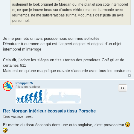
g
justement le look originel de Morgan qui me plait et son coté intemporel
e
et, ce que je trouve beau sur d'autres véhicules et en harmonie avec
leur temps, ne me satisferait pas sur ma Mog, mais c'est juste un avis
personnel.
Je me permets un avis puisque nous sommes sollicités
Dénaturer à outrance ce qui est l’aspect originel et original d’un objet
intemporel m’interroge
Cela dit, j’adore les sièges en tissu tartan des premières Golf gti et de
certaines 911
Mais est-ce qu’une magnifique cravate s’accorde avec tous les costumes
PhilippeF75
Citation
Pilote un roadster
Re: Morgan Intérieur écossais tissu Porsche
05 mai 2026, 19:59
M
e
Et mettre du tissu écossais dans une auto anglaise, c'est provocateur
s
s
a