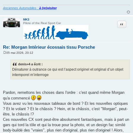
g
e
Anciennes Automobiles :
à (re)visiter
MK3
Citation
Pilote of the Real Sport Car
Re: Morgan Intérieur écossais tissu Porsche
05 mai 2026, 20:12
M
e
s
denis+4 a écrit :
s
Dénaturer à outrance ce qui est l’aspect originel et original d’un objet
a
g
intemporel m’interroge
e
Pardon, remettons les choses dans l'ordre : c'est quand même Morgan
qu'a commencé
Vous avez vu les nouveaux tableaux de bord ? Et les nouvelles optiques
? Et le volant ? Et le châssis ? Hein, et le châssis, c'est "Morgan", peut-
être, le châssis !?
Ces nouvelles CX sont peut-être absolument fantastiques, mais à part un
gars qui tord la tôle et qui la troue pour la photo, et un design fac similé
body-buildé des "vraies", plus rien d'original, plus rien d'originel ! Alors,