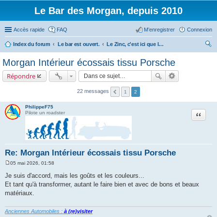
Le Bar des Morgan, depuis 2010
Accès rapide
FAQ
M’enregistrer
Connexion
Index du forum
Le bar est ouvert.
Le Zinc, c'est ici que le monde des Morgan est refait.
ec
Morgan Intérieur écossais tissu Porsche
her
Répondre
ch
er
22 messages
1
2
PhilippeF75
Citation
Pilote un roadster
Re: Morgan Intérieur écossais tissu Porsche
05 mai 2026, 01:58
M
e
Je suis d'accord, mais les goûts et les couleurs...
s
Et tant qu'à transformer, autant le faire bien et avec de bons et beaux
s
a
matériaux.
g
e
Anciennes Automobiles :
à (re)visiter