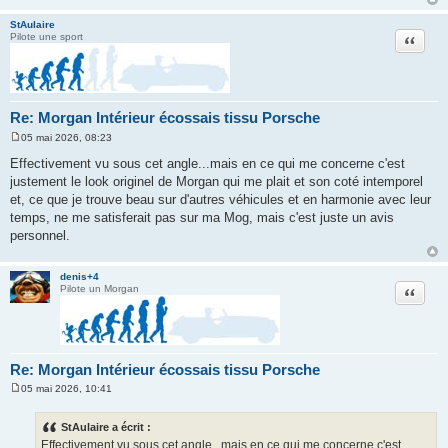
StAulaire
Citation
Pilote une sport
Re: Morgan Intérieur écossais tissu Porsche
05 mai 2026, 08:23
M
e
Effectivement vu sous cet angle...mais en ce qui me concerne c'est
s
justement le look originel de Morgan qui me plait et son coté intemporel
s
a
et, ce que je trouve beau sur d'autres véhicules et en harmonie avec leur
g
temps, ne me satisferait pas sur ma Mog, mais c'est juste un avis
e
personnel.
denis+4
Citation
Pilote un Morgan
Re: Morgan Intérieur écossais tissu Porsche
05 mai 2026, 10:41
M
e
s
StAulaire a écrit :
s
Effectivement vu sous cet angle...mais en ce qui me concerne c'est
a