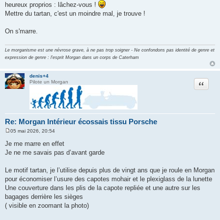
heureux proprios : lâchez-vous !
Mettre du tartan, c'est un moindre mal, je trouve !
On s'marre.
Le morganisme est une névrose grave, à ne pas trop soigner - Ne confondons pas identité de genre et
expression de genre : l'esprit Morgan dans un corps de Caterham
denis+4
Citation
Pilote un Morgan
Re: Morgan Intérieur écossais tissu Porsche
05 mai 2026, 20:54
M
e
Je me marre en effet
s
Je ne me savais pas d’avant garde
s
a
g
Le motif tartan, je l’utilise depuis plus de vingt ans que je roule en Morgan
e
pour économiser l’usure des capotes mohair et le plexiglass de la lunette
Une couverture dans les plis de la capote repliée et une autre sur les
bagages derrière les sièges
( visible en zoomant la photo)